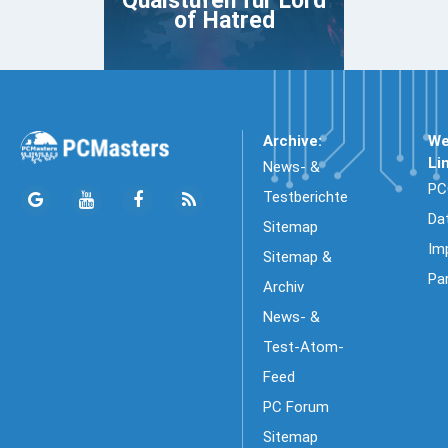
Qualstufen für Lord
of Hatred
Archive:
We
Li
News- &
PC
Testberichte
Da
Sitemap
Im
Sitemap &
Pa
Archiv
News- &
Test-Atom-
Feed
PC Forum
Sitemap