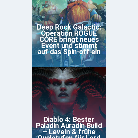
Deep Rock Galactic:
Operation ROGUE
CORE bringt neues
Event und stimmt
auf das Spin-off ein
Diablo 4: Bester
Paladin Auradin Build
– Leveln & frühe