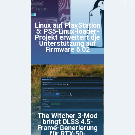
Linux auf PlayStation
5: PS5-Linux-loader-
Projekt erweitert die
Unterstützung auf
Firmware 6.02
The Witcher 3-Mod
bringt DLSS 4.5-
Frame-Generierung
für RTX-50-