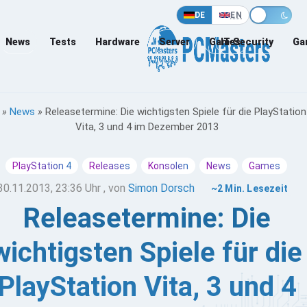
DE
EN
News
Tests
Hardware
Server
Games
IT-Security
Ga
»
News
»
Releasetermine: Die wichtigsten Spiele für die PlayStation
Vita, 3 und 4 im Dezember 2013
PlayStation 4
Releases
Konsolen
News
Games
30.11.2013, 23:36 Uhr
, von
Simon Dorsch
~2 Min. Lesezeit
Releasetermine: Die
wichtigsten Spiele für die
PlayStation Vita, 3 und 4