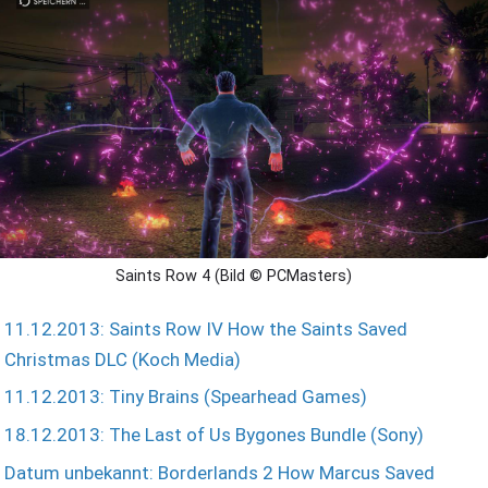
Saints Row 4 (Bild © PCMasters)
11.12.2013: Saints Row IV How the Saints Saved
Christmas DLC (Koch Media)
11.12.2013: Tiny Brains (Spearhead Games)
18.12.2013: The Last of Us Bygones Bundle (Sony)
Datum unbekannt: Borderlands 2 How Marcus Saved