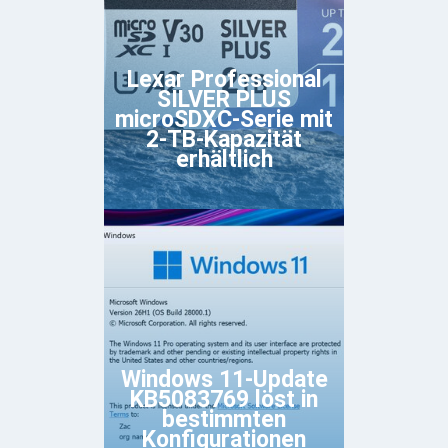
Lexar Professional
SILVER PLUS
microSDXC-Serie mit
2-TB-Kapazität
erhältlich
Windows 11-Update
KB5083769 löst in
bestimmten
Konfigurationen