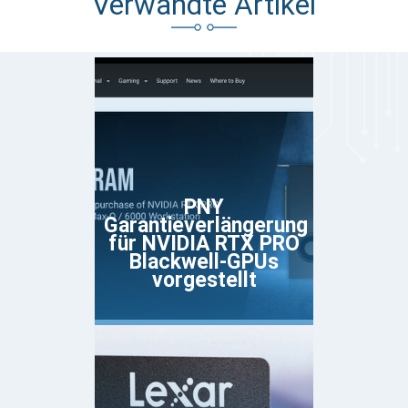
Verwandte Artikel
PNY
Garantieverlängerung
für NVIDIA RTX PRO
Blackwell-GPUs
vorgestellt