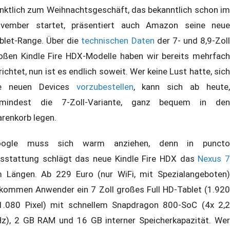
nktlich zum Weihnachtsgeschäft, das bekanntlich schon im
vember startet, präsentiert auch Amazon seine neue
blet-Range. Über die
technischen Daten
der 7- und 8,9-Zoll
oßen Kindle Fire HDX-Modelle haben wir bereits mehrfach
richtet, nun ist es endlich soweit. Wer keine Lust hatte, sich
e neuen Devices
vorzubestellen
, kann sich ab heute
mindest die 7-Zoll-Variante, ganz bequem in den
renkorb legen.
oogle muss sich warm anziehen, denn in puncto
sstattung schlägt das neue Kindle Fire HDX das
Nexus 
 Längen. Ab 229 Euro (nur WiFi, mit Spezialangeboten)
kommen Anwender ein 7 Zoll großes Full HD-Tablet (1.920
1.080 Pixel) mit schnellem Snapdragon 800-SoC (4x 2,2
z), 2 GB RAM und 16 GB interner Speicherkapazität. Wer