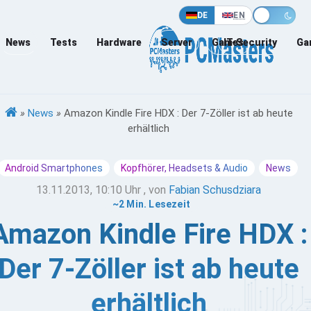
DE
EN
News
Tests
Hardware
Server
Games
IT-Security
Ga
»
News
»
Amazon Kindle Fire HDX : Der 7-Zöller ist ab heute
erhältlich
Android Smartphones
Kopfhörer, Headsets & Audio
News
13.11.2013, 10:10 Uhr
, von
Fabian Schusdziara
~2 Min. Lesezeit
Amazon Kindle Fire HDX :
Der 7-Zöller ist ab heute
erhältlich