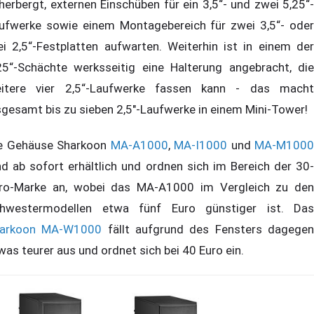
herbergt, externen Einschüben für ein 3,5“- und zwei 5,25“-
ufwerke sowie einem Montagebereich für zwei 3,5“- oder
ei 2,5“-Festplatten aufwarten. Weiterhin ist in einem der
25“-Schächte werksseitig eine Halterung angebracht, die
itere vier 2,5“-Laufwerke fassen kann - das macht
sgesamt bis zu sieben 2,5"-Laufwerke in einem Mini-Tower!
e Gehäuse Sharkoon
MA-A1000
,
MA-I1000
und
MA-M1000
nd ab sofort erhältlich und ordnen sich im Bereich der 30-
ro-Marke an, wobei das MA-A1000 im Vergleich zu den
hwestermodellen etwa fünf Euro günstiger ist. Das
arkoon MA-W1000
fällt aufgrund des Fensters dagege
was teurer aus und ordnet sich bei 40 Euro ein.