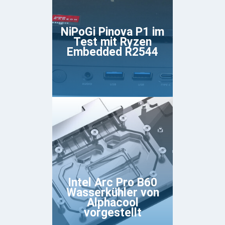
NiPoGi Pinova P1 im
Test mit Ryzen
Embedded R2544
Intel Arc Pro B60
Wasserkühler von
Alphacool
vorgestellt