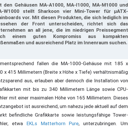
t den Gehäusen MA-A1000, MA-I1000, MA-M1000 und
-W1000 stellt Sharkoon vier Mini-Tower für µATX-
inboards vor. Mit diesen Produkten, die sich lediglich im
ssehen der Front unterscheiden, richtet sich das
ternehmen an all jene, die im niedrigen Preissegment
ach einem guten Kompromiss aus kompakten
ßenmaßen und ausreichend Platz im Innenraum suchen.
mentsprechend fallen die MA-1000-Gehäuse mit 185 x
0 x 415 Millimetern (Breite x Höhe x Tiefe) verhältnismäßig
atzsparend aus, erlauben aber dennoch die Installation von
afikkarten mit bis zu 340 Millimetern Länge sowie CPU-
hler mit einer maximalen Höhe von 165 Millimetern. Dieses
atzangebot ist ausreichend, um nahezu jede aktuell auf dem
rkt befindliche Grafikkarte sowie leistungsfähige Tower-
hler, etwa
EKLs Matterhorn Pure
, unterzubringen. U