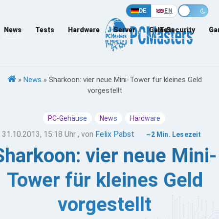
DE
EN
News
Tests
Hardware
Server
Games
IT-Security
Ga
»
News
»
Sharkoon: vier neue Mini-Tower für kleines Geld
vorgestellt
PC-Gehäuse
News
Hardware
31.10.2013, 15:18 Uhr
, von
Felix Pabst
~2 Min. Lesezeit
Sharkoon: vier neue Mini-
Tower für kleines Geld
vorgestellt