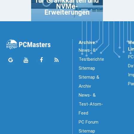
für Grafikkarten und
NVMe-
Erweiterungen
Archive:
We
Li
News- &
PC
Testberichte
Da
Sitemap
Im
Sitemap &
Pa
Archiv
News- &
Test-Atom-
Feed
PC Forum
Sitemap