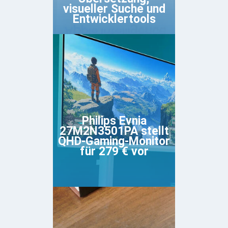
visueller Suche und
Entwicklertools
Philips Evnia
27M2N3501PA stellt
QHD-Gaming-Monitor
für 279 € vor