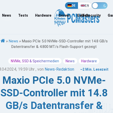
DE
EN
News
Tests
Hardware
Server
Games
IT-Security
Ga
»
News
»
Maxio PCIe 5.0 NVMe-SSD-Controller mit 14.8 GB/s
Datentransfer & 4.800 MT/s Flash-Support gezeigt
NVMe, SSD & Speichermedien
News
Hardware
4.04.2024, 19:59 Uhr
, von
News-Redaktion
~2 Min. Lesezeit
Maxio PCIe 5.0 NVMe-
SSD-Controller mit 14.8
GB/s Datentransfer &