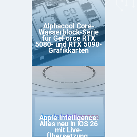
Alphacool Core-
Wasserblock-Serie
für GeForce RTX
5080- und RTX 5090-
Grafikkarten
Apple Intelligence:
Alles neu in iOS 26
mit Live-
Übersetzung,