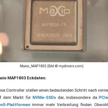
Maxio_MAP1803 (Bild © mydrivers.com)
xio MAP1803 Eckdaten:
ese Controller stellen einen bedeutenden Schritt nach vorne
f dem Markt für
NVMe-SSDs
dar, insbesondere da
PCIe
n5-Plattformen
immer mehr Verbreitung finden. Obwohl