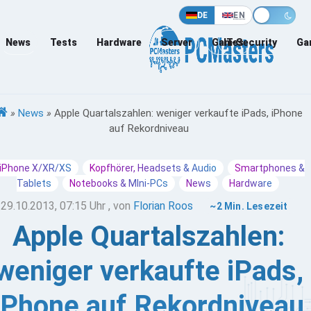
DE
EN
News
Tests
Hardware
Server
Games
IT-Security
Ga
»
News
»
Apple Quartalszahlen: weniger verkaufte iPads, iPhone
auf Rekordniveau
iPhone X/XR/XS
Kopfhörer, Headsets & Audio
Smartphones &
Tablets
Notebooks & MIni-PCs
News
Hardware
29.10.2013, 07:15 Uhr
, von
Florian Roos
~2 Min. Lesezeit
Apple Quartalszahlen:
weniger verkaufte iPads,
iPhone auf Rekordniveau