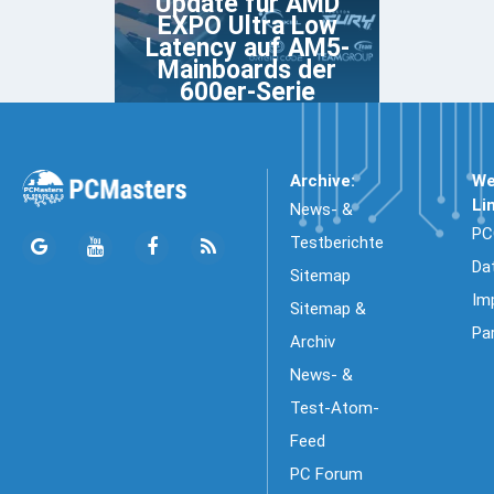
Update für AMD
EXPO Ultra Low
Latency auf AM5-
Mainboards der
600er-Serie
Archive:
We
Li
News- &
PC
Testberichte
Da
Sitemap
Im
Sitemap &
Pa
Archiv
News- &
Test-Atom-
Feed
PC Forum