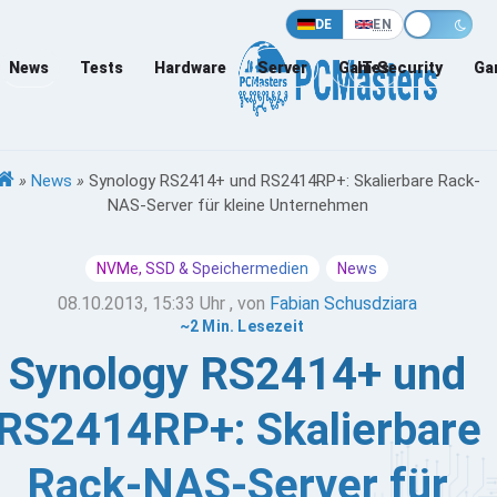
DE
EN
News
Tests
Hardware
Server
Games
IT-Security
Ga
»
News
»
Synology RS2414+ und RS2414RP+: Skalierbare Rack-
NAS-Server für kleine Unternehmen
NVMe, SSD & Speichermedien
News
08.10.2013, 15:33 Uhr
, von
Fabian Schusdziara
~2 Min. Lesezeit
Synology RS2414+ und
RS2414RP+: Skalierbare
Rack-NAS-Server für