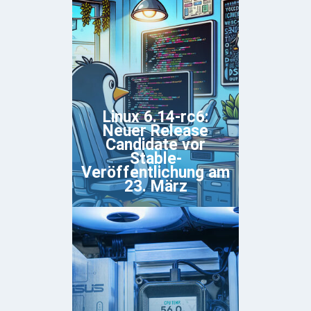
Linux 6.14-rc6:
Neuer Release
Candidate vor
Stable-
Veröffentlichung am
23. März