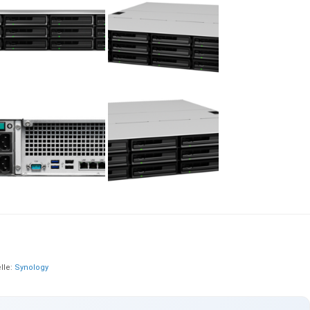
lle:
Synology