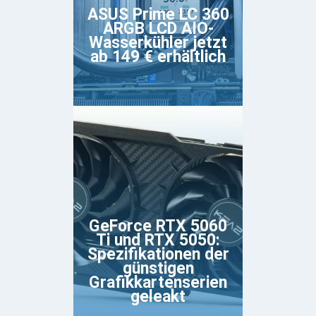
ASUS Prime LC 360
ARGB LCD AIO-
Wasserkühler jetzt
ab 149 € erhältlich
GeForce RTX 5060
Ti und RTX 5050:
Spezifikationen der
günstigen
Grafikkartenserien
geleakt