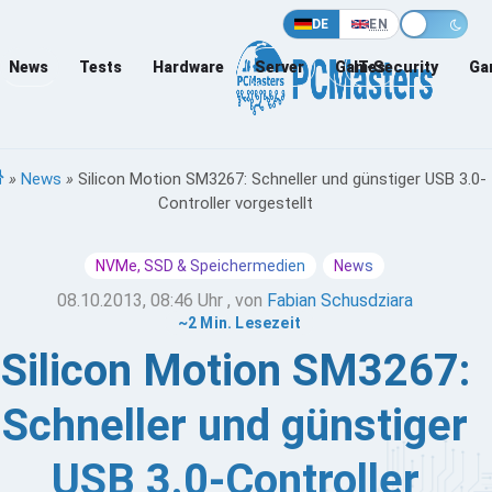
DE
EN
News
Tests
Hardware
Server
Games
IT-Security
Ga
»
News
»
Silicon Motion SM3267: Schneller und günstiger USB 3.0-
Controller vorgestellt
NVMe, SSD & Speichermedien
News
08.10.2013, 08:46 Uhr
, von
Fabian Schusdziara
~2 Min. Lesezeit
Silicon Motion SM3267:
Schneller und günstiger
USB 3.0-Controller