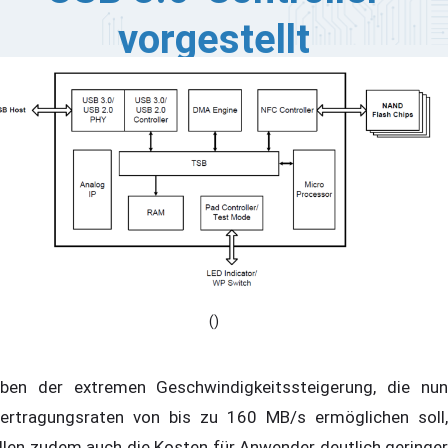
vorgestellt
s Unternehmen Silicon Motion Technology Corporation,
s in der Entwicklung und Vermarktung von NAND-Flash-
ntrollern für Solid-State-Laufwerke tätig ist, hat
tgeteilt, dass heute das Sampling der neuen Single-
annel USB 3.0-Controller begonnen hat. Der SM3267
taufte Chip wurde komplett neu entwickelt und bietet
her eine bis zu 50 Prozent höhere Geschwindigkeit als
rgleiche Controller der Konkurrenz.
()
ben der extremen Geschwindigkeitssteigerung, die nun
ertragungsraten von bis zu 160 MB/s ermöglichen soll,
llen zudem auch die Kosten für Anwender deutlich geringer