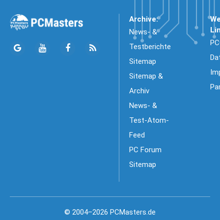
Archive:
We
Li
News- &
PC
Testberichte
Da
Sitemap
Im
Sitemap &
Pa
Archiv
News- &
Test-Atom-
Feed
PC Forum
Sitemap
© 2004–2026 PCMasters.de