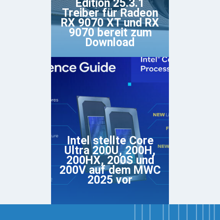
Edition 25.3.1
Treiber für Radeon
RX 9070 XT und RX
9070 bereit zum
Download
Intel stellte Core
Ultra 200U, 200H,
200HX, 200S und
200V auf dem MWC
2025 vor