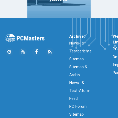
Archive:
We
Li
News- &
PC
Testberichte
Da
Sitemap
Im
Sitemap &
Pa
Archiv
News- &
Test-Atom-
Feed
PC Forum
Sitemap