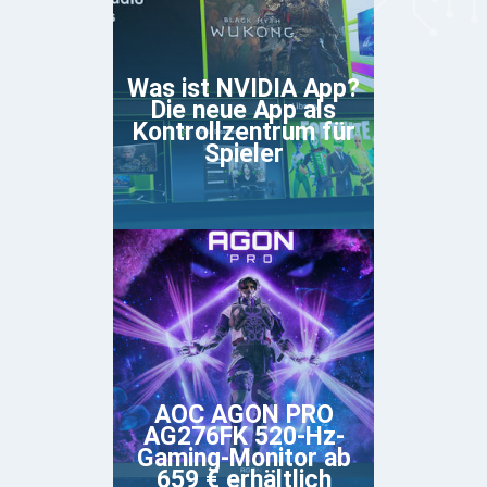
Was ist NVIDIA App?
Die neue App als
Kontrollzentrum für
Spieler
AOC AGON PRO
AG276FK 520-Hz-
Gaming-Monitor ab
659 € erhältlich