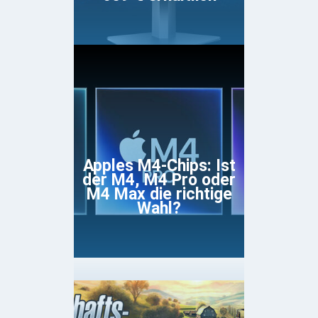
Apples M4-Chips: Ist
der M4, M4 Pro oder
M4 Max die richtige
Wahl?