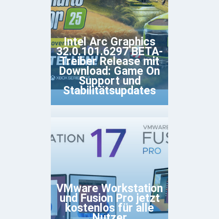
Intel Arc Graphics
32.0.101.6297 BETA-
Treiber Release mit
Download: Game On
Support und
Stabilitätsupdates
VMware Workstation
und Fusion Pro jetzt
kostenlos für alle
Nutzer