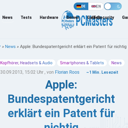
DE
EN
News
Tests
Hardware
Server
Games
IT-Security
Ga
»
News
»
Apple: Bundespatentgericht erklärt ein Patent für nichtig
Kopfhörer, Headsets & Audio
Smartphones & Tablets
News
30.09.2013, 15:02 Uhr
, von
Florian Roos
~1 Min. Lesezeit
Apple:
Bundespatentgericht
erklärt ein Patent für
nichtig