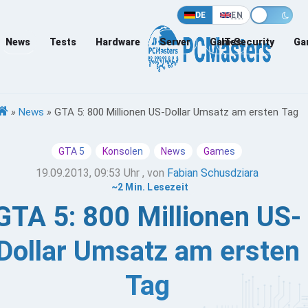
DE
EN
News
Tests
Hardware
Server
Games
IT-Security
Ga
»
News
»
GTA 5: 800 Millionen US-Dollar Umsatz am ersten Tag
GTA 5
Konsolen
News
Games
19.09.2013, 09:53 Uhr
, von
Fabian Schusdziara
~2 Min. Lesezeit
GTA 5: 800 Millionen US-
Dollar Umsatz am ersten
Tag