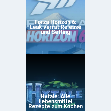
Forza Horizon 6:
Leak verrät Release
und Setting
Hytale: Alle
Lebensmittel
Rezepte zum Kochen