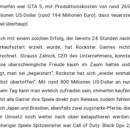
merhin war GTA 5, mit Produktionskosten von rund 265
llionen US-Dollar (rund 194 Millionen Euro), dass teuerste
iel überhaupt.
ch mit einem solchen Erfolg, der bereits 24 Stunden nach
rkaufsstart erzielt wurde, hat Rockstar Games nicht
rechnet. Strauss Zelnick, CEO des Unternehmens, konnte
ine überschwingliche Freude kaum im Zaum halten und
gt, man sei „begeistert“, Rockstar hat sich „wieder einmal
lbst übertoffen“. Mit rund 800 Millionen US-Dollar an nur
nem Tag kann man wirklich zufrieden sein, immerhin kaufen
cht alle Gamer ihre Spiele direkt zum Release; zudem fehlen
ch Japan und Brasilien, ebenfalls zwei zugstarke Pferde, die
n Umsatz noch weiter nach oben katapultieren werden.
sheriger Spiele-Spitzenreiter war Call of Duty: Black Ops 2,