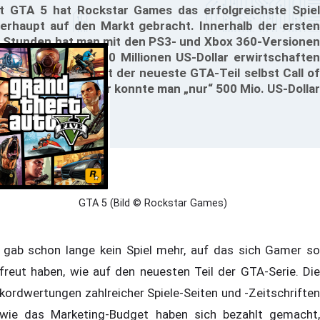
t GTA 5 hat Rockstar Games das erfolgreichste Spiel
erhaupt auf den Markt gebracht. Innerhalb der ersten
 Stunden hat man mit den PS3- und Xbox 360-Versionen
nen Umsatz von 800 Millionen US-Dollar erwirtschaften
nnen; damit schlägt der neueste GTA-Teil selbst Call of
ty: Black Ops 2, hier konnte man „nur“ 500 Mio. US-Dollar
wirtschaften.
GTA 5 (Bild © Rockstar Games)
 gab schon lange kein Spiel mehr, auf das sich Gamer so
freut haben, wie auf den neuesten Teil der GTA-Serie. Die
kordwertungen zahlreicher Spiele-Seiten und -Zeitschriften
wie das Marketing-Budget haben sich bezahlt gemacht,