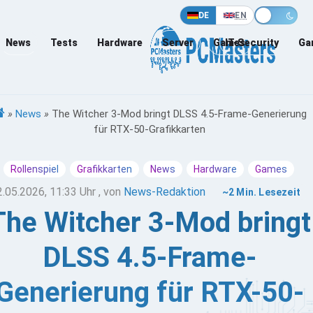
DE
EN
News
Tests
Hardware
Server
Games
IT-Security
Ga
»
News
»
The Witcher 3-Mod bringt DLSS 4.5-Frame-Generierung
für RTX-50-Grafikkarten
Rollenspiel
Grafikkarten
News
Hardware
Games
2.05.2026, 11:33 Uhr
, von
News-Redaktion
~2 Min. Lesezeit
The Witcher 3-Mod bringt
DLSS 4.5-Frame-
Generierung für RTX-50-