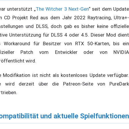
ar unterstützt „
The Witcher 3 Next-Gen
“ seit dem Update
n CD Projekt Red aus dem Jahr 2022 Raytracing, Ultra+-
nstellungen und DLSS, doch gab es bisher keine offizielle
tive Unterstützung für DLSS 4 oder 4.5. Dieser Mod dient
s Workaround für Besitzer von RTX 50-Karten, bis ein
fizieller Patch vom Entwickler oder von NVIDIA
röffentlicht wird.
e Modifikation ist nicht als kostenloses Update verfügbar.
e wird derzeit über die Patreon-Seite von PureDark
rtrieben.
ompatibilität und aktuelle Spielfunktionen