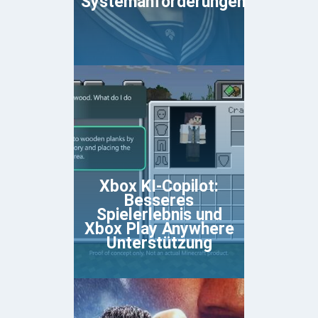
Systemanforderungen
Xbox KI-Copilot:
Besseres
Spielerlebnis und
Xbox Play Anywhere
Unterstützung