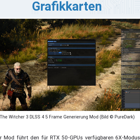
Grafikkarten
ne neue Mod von PureDark mit dem Namen „The Witcher
 Next-Gen“ bringt NVIDIA DLSS 4.5 Multi Frame
neration und Dynamic Multi Frame Generation für das
liebte Spiel. Dieses Update richtet sich speziell an
tzer mit Grafikkarten der GeForce RTX 50-Serie.
The Witcher 3 DLSS 4 5 Frame Generierung Mod (Bild © PureDark)
r Mod führt den für RTX 50-GPUs verfügbaren 6X-Modus