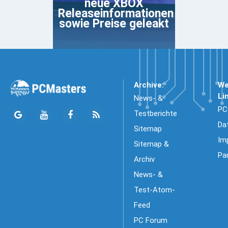
neue XBOX
Releaseinformationen
sowie Preise geleakt
Archive:
We
Li
News- &
PC
Testberichte
Da
Sitemap
Im
Sitemap &
Pa
Archiv
News- &
Test-Atom-
Feed
PC Forum