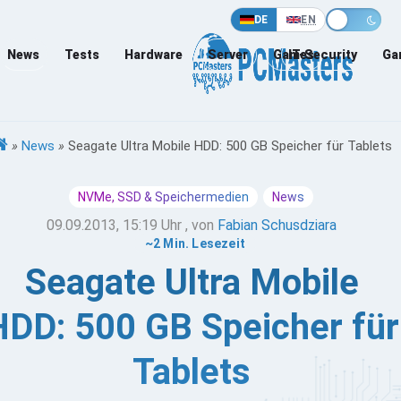
DE
EN
News
Tests
Hardware
Server
Games
IT-Security
Ga
»
News
»
Seagate Ultra Mobile HDD: 500 GB Speicher für Tablets
NVMe, SSD & Speichermedien
News
09.09.2013, 15:19 Uhr
, von
Fabian Schusdziara
~2 Min. Lesezeit
Seagate Ultra Mobile
HDD: 500 GB Speicher für
Tablets