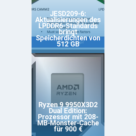
JESD209-6:
Aktualisierungen des
LPDDR6-Standards
bringt
Speicherdichten von
512 GB
Ryzen 9 9950X3D2
Dual Edition:
Prozessor mit 208-
MB-Monster-Cache
für 900 €