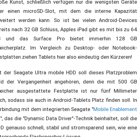
oße Kunst, schließlich verfügen nur die wenigsten Geräte
er einen microSD-Slot, mit dem die interne Kapazität
weitert werden kann. So ist bei vielen Android-Devices
reits nach 32 GB Schluss, Apples iPad gibt es mit bis zu 64
B und das Surface Pro bietet immerhin 128 GB
eicherplatz. Im Vergleich zu Desktop- oder Notebook-
stplatten ziehen Tablets hier also eindeutig den Kürzeren!
t der Seagate Ultra mobile HDD soll dieses Platzproblem
ld der Vergangenheit angehören, denn die mit 500 GB
eicher ausgestattete Festplatte ist nur fünf Millimeter
ch, sodass sie auch in Android-Tablets Platz finden soll. In
rbindung mit dem integrierten Seagate "
Mobile Enablemen
t
", das die "Dynamic Data Driver"-Technik beinhaltet, soll die
D genauso schnell, stabil und stromsparend sein, wie eine
tsprechende Flashspeicher-Lösung.