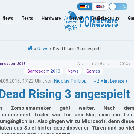
DE
EN
News
Tests
Hardware
Server
Games
IT-Security
Ga
»
News
»
Dead Rising 3 angespielt
amescom 2013:
Alles über die Gamescom 2013 »
Gamescom 2013
News
Games
4.08.2013, 17:22 Uhr
, von
Nicolas Flintrop
~2 Min. Lesezeit
Dead Rising 3 angespielt
as Zombiemassaker geht weiter. Nach dem
nouncement Trailer war für uns klar, dass ein Test
umgänglich ist. Also gingen wir zu Microsoft, denn diese
igten das Spiel hinter geschlossenen Türen und so viel