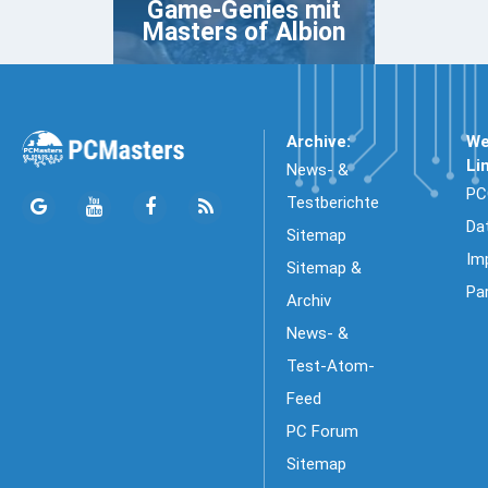
Game-Genies mit
Masters of Albion
Archive:
We
Li
News- &
PC
Testberichte
Da
Sitemap
Im
Sitemap &
Pa
Archiv
News- &
Test-Atom-
Feed
PC Forum
Sitemap