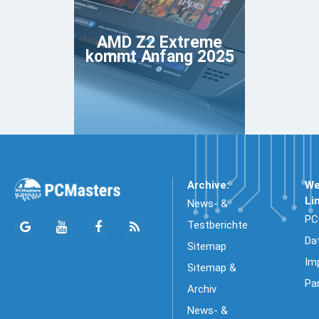
AMD Z2 Extreme
kommt Anfang 2025
Archive:
We
Li
News- &
PC
Testberichte
Da
Sitemap
Im
Sitemap &
Pa
Archiv
News- &