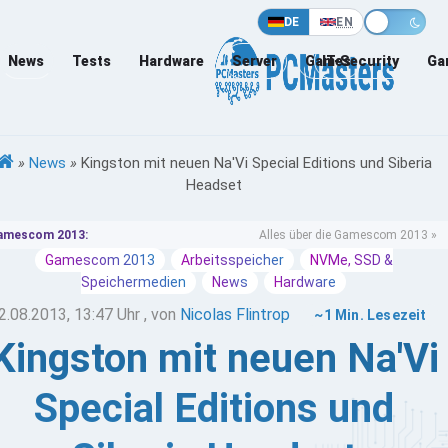
DE
EN
News
Tests
Hardware
Server
Games
IT-Security
Ga
»
News
»
Kingston mit neuen Na'Vi Special Editions und Siberia
Headset
amescom 2013:
Alles über die Gamescom 2013 »
Gamescom 2013
Arbeitsspeicher
NVMe, SSD &
Speichermedien
News
Hardware
2.08.2013, 13:47 Uhr
, von
Nicolas Flintrop
~1 Min. Lesezeit
Kingston mit neuen Na'Vi
Special Editions und