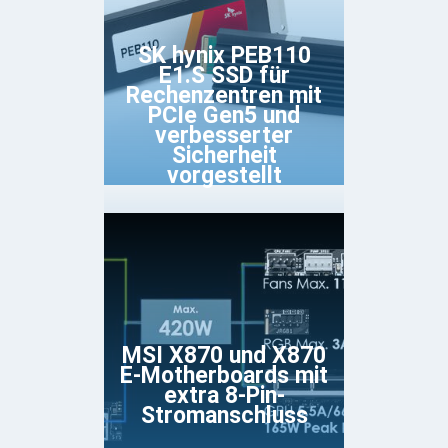
SK hynix PEB110
E1.S SSD für
Rechenzentren mit
PCIe Gen5 und
verbesserter
Sicherheit
vorgestellt
MSI X870 und X870
E-Motherboards mit
extra 8-Pin-
Stromanschluss