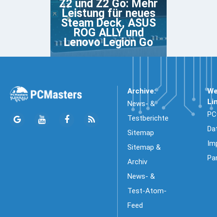
Z2 und Z2 Go: Mehr
Leistung für neues
Steam Deck, ASUS
ROG ALLY und
Lenovo Legion Go
Archive:
We
Li
News- &
PC
Testberichte
Da
Sitemap
Im
Sitemap &
Pa
Archiv
News- &
Test-Atom-
Feed