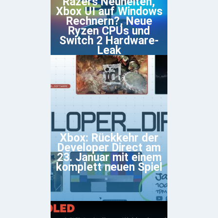
Razers Neuheiten,
Xbox UI auf Windows
Rechnern?, Neue
Ryzen CPUs und
Switch 2 Hardware-
Leak
Xbox: Rückkehr der
Developer Direct am
23. Januar mit einem
komplett neuen Spiel