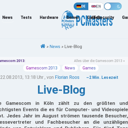
DE
EN
News
Tests
Hardware
Server
Games
IT-Security
Ga
»
News
»
Live-Blog
amescom 2013:
Alles über die Gamescom 2013 »
Gamescom 2013
News
Games
22.08.2013, 13:18 Uhr
, von
Florian Roos
~2 Min. Lesezeit
Live-Blog
ie Gamescom in Köln zählt zu den größten und
chtigsten Events die es für Computer- und Videospiele
bt. Jedes Jahr im August strömen tausende Besucher,
essevertreter und Fachbesucher an die unzähligen