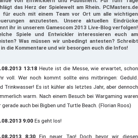
ände von Entwicklern und Publishern. Für fünf Tage
hlägt das Herz der Spielewelt am Rhein. PCMasters.de
t für euch mit einem Team vor Ort um alle wichtigen
uerungen anzutesten. Unsere aktuellen Eindrücke
nnt ihr in unserem Gamescom 2013 Live-Blog verfolgen!
lche Spiele und Entwickler interessieren euch am
isten? Was müssen wir unbedingt antesten? Schreibt
 in die Kommentare und wir besorgen euch die Infos!
.08.2013 13:18
Heute ist die Messe, wie erwartet, schon
hr voll. Wer noch kommt sollte eins mitbringen: Geduld.
d Trinkwasser! Es ist kühler als letztes Jahr, aber dennoch
mmerlich warm. Nach einem Besuch bei Wargaming waren
r gerade auch bei Bigben und Turtle Beach. (Florian Roos)
.08.2013 9:00
Es geht los!
.08.2013 8:30
Ein neuer Tag! Doch bevor wir diesen