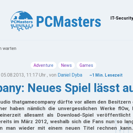
IT-Securit
h warten
Adventure
News
Games
05.08.2013, 11:17 Uhr
, von
Daniel Dyba
~1 Min. Lesezeit
ny: Neues Spiel lässt au
tudio thatgamecompany dürfte vor allem den Besitzern d
cher haben nämlich die unvergesslichen Werke flOw,
einerzeit allesamt als Download-Spiel veröffentlich
reits im März 2012, weshalb sich die Fans nun so lan
nn man wieder mit einem neuen Titel rechnen kann