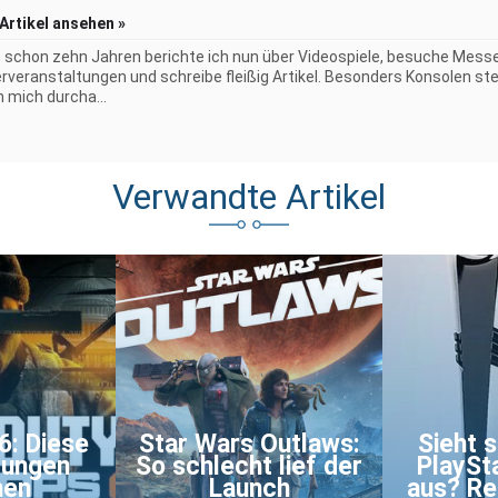
 Artikel ansehen »
t schon zehn Jahren berichte ich nun über Videospiele, besuche Mess
erveranstaltungen und schreibe fleißig Artikel. Besonders Konsolen st
h mich durcha...
Verwandte Artikel
6: Diese
Star Wars Outlaws:
Sieht 
rungen
So schlecht lief der
PlaySt
en
Launch
aus? Re