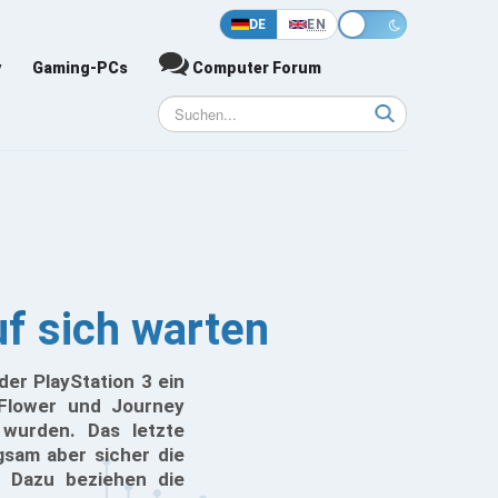
DE
EN
y
Gaming-PCs
Computer Forum
f sich warten
er PlayStation 3 ein
 Flower und Journey
t wurden. Das letzte
gsam aber sicher die
. Dazu beziehen die