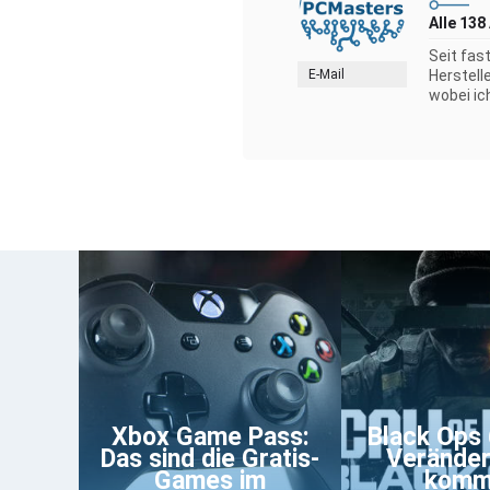
Alle 138
Seit fas
E-Mail
Herstell
wobei ic
Xbox Game Pass:
Black Ops 
Das sind die Gratis-
Verände
Games im
komm