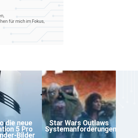
en,
ehen für mich im Fokus,
so die neue
Star Wars Outlaws
ation 5 Pro
Systemanforderungen
nder-Bilder