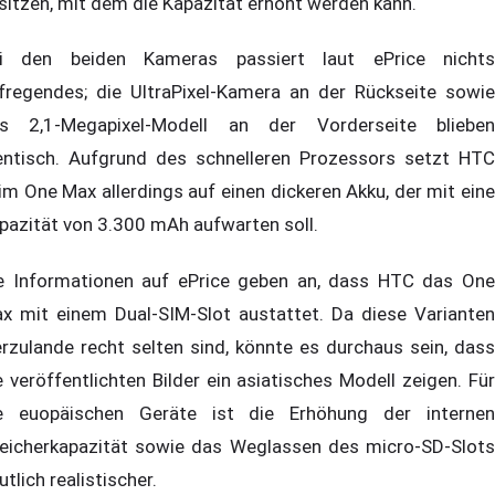
sitzen, mit dem die Kapazität erhöht werden kann.
i den beiden Kameras passiert laut ePrice nichts
fregendes; die UltraPixel-Kamera an der Rückseite sowie
s 2,1-Megapixel-Modell an der Vorderseite blieben
entisch. Aufgrund des schnelleren Prozessors setzt HTC
im One Max allerdings auf einen dickeren Akku, der mit eine
pazität von 3.300 mAh aufwarten soll.
e Informationen auf ePrice geben an, dass HTC das One
x mit einem Dual-SIM-Slot austattet. Da diese Varianten
erzulande recht selten sind, könnte es durchaus sein, dass
e veröffentlichten Bilder ein asiatisches Modell zeigen. Für
e euopäischen Geräte ist die Erhöhung der internen
eicherkapazität sowie das Weglassen des micro-SD-Slots
utlich realistischer.