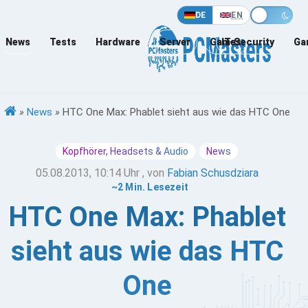
DE
EN
News
Tests
Hardware
Server
Games
IT-Security
Ga
»
News
»
HTC One Max: Phablet sieht aus wie das HTC One
Kopfhörer, Headsets & Audio
News
05.08.2013, 10:14 Uhr
, von
Fabian Schusdziara
~2 Min. Lesezeit
HTC One Max: Phablet
sieht aus wie das HTC
One