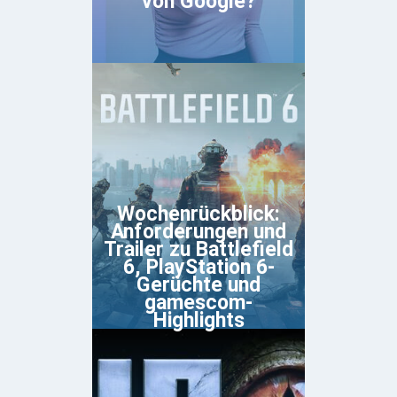
von Google?
Wochenrückblick:
Anforderungen und
Trailer zu Battlefield
6, PlayStation 6-
Gerüchte und
gamescom-
Highlights