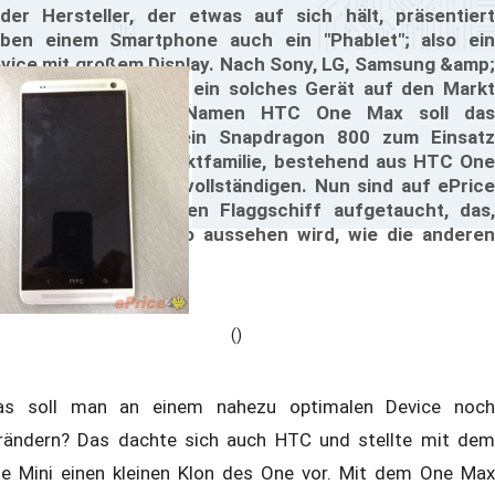
der Hersteller, der etwas auf sich hält, präsentiert
ben einem Smartphone auch ein "Phablet"; also ein
vice mit großem Display. Nach Sony, LG, Samsung &amp;
. will nun auch HTC ein solches Gerät auf den Markt
ringen. Unter dem Namen HTC One Max soll das
artphone, in dem ein Snapdragon 800 zum Einsatz
mmen soll, die Produktfamilie, bestehend aus HTC One
ni und HTC One, vervollständigen. Nun sind auf ePrice
nige Bilder zum neuen Flaggschiff aufgetaucht, das,
lch Wunder, genauso aussehen wird, wie die anderen
e-Smartphones.
()
s soll man an einem nahezu optimalen Device noch
rändern? Das dachte sich auch HTC und stellte mit dem
e Mini einen kleinen Klon des One vor. Mit dem One Max