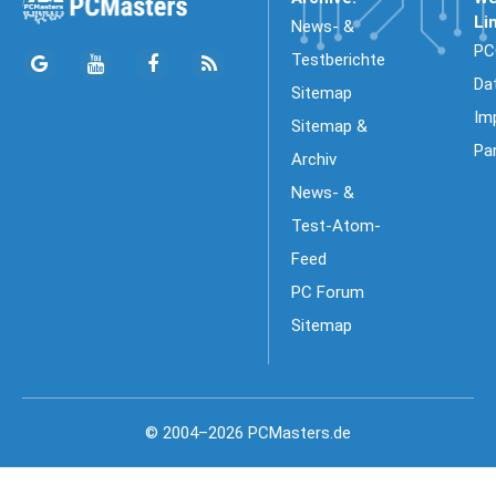
Li
News- &
PC
Testberichte
Da
Sitemap
Im
Sitemap &
Pa
Archiv
News- &
Test-Atom-
Feed
PC Forum
Sitemap
© 2004–2026 PCMasters.de