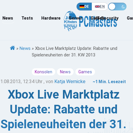
DE
EN
News
Tests
Hardware
Server
Games
IT-Security
Ga
»
News
»
Xbox Live Marktplatz Update: Rabatte und
Spieleneuheiten der 31. KW 2013
Konsolen
News
Games
1.08.2013, 12:34 Uhr
, von
Katja Wernicke
~1 Min. Lesezeit
Xbox Live Marktplatz
Update: Rabatte und
Spieleneuheiten der 31.