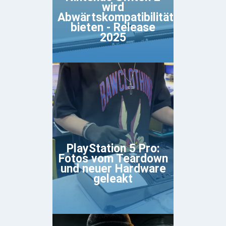
wird
Abwärtskompatibilität
bieten - Release
2025
PlayStation 5 Pro:
Fotos vom Teardown
und neuer Hardware
geleakt