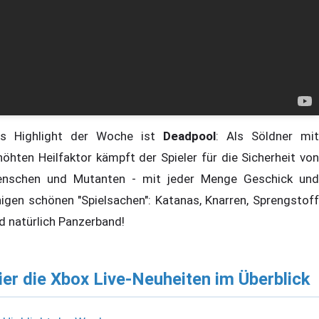
s Highlight der Woche ist
Deadpool
: Als Söldner mit
höhten Heilfaktor kämpft der Spieler für die Sicherheit von
nschen und Mutanten - mit jeder Menge Geschick und
nigen schönen "Spielsachen": Katanas, Knarren, Sprengstoff
d natürlich Panzerband!
ier die Xbox Live-Neuheiten im Überblick