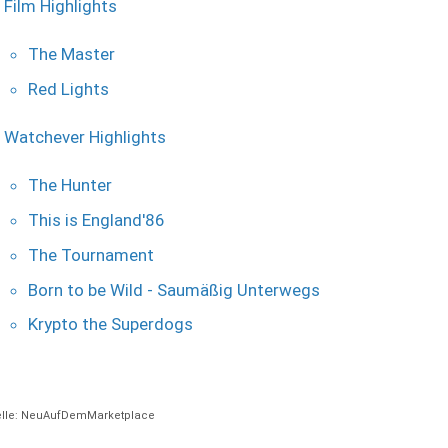
Film Highlights
The Master
Red Lights
Watchever Highlights
The Hunter
This is England'86
The Tournament
Born to be Wild - Saumäßig Unterwegs
Krypto the Superdogs
lle: NeuAufDemMarketplace