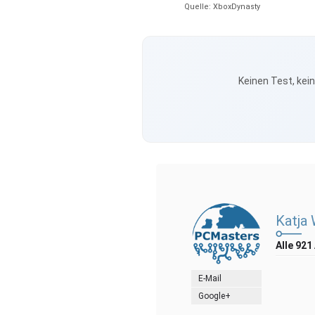
Quelle: XboxDynasty
Keinen Test, kei
Katja
Alle 921
E-Mail
Google+