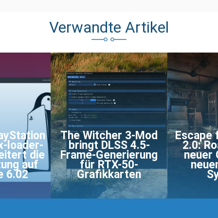
Verwandte Artikel
ayStation
The Witcher 3-Mod
Escape 
x-loader-
bringt DLSS 4.5-
2.0: R
itert die
Frame-Generierung
neuer 
zung auf
für RTX-50-
neuen
e 6.02
Grafikkarten
S