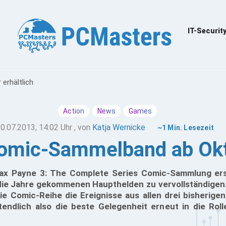
IT-Securit
erhältlich
Action
News
Games
0.07.2013, 14:02 Uhr
, von
Katja Wernicke
~1 Min. Lesezeit
omic-Sammelband ab Okto
Max Payne 3: The Complete Series Comic-Sammlung ers
ie Jahre gekommenen Haupthelden zu vervollständigen. 
ie Comic-Reihe die Ereignisse aus allen drei bisherige
tendlich also die beste Gelegenheit erneut in die Ro