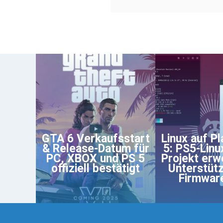
GTA 6 Verkaufsstart
Linux auf Pl
& Release-Datum für
5: PS5-Linu
PC, XBOX und PS 5
Projekt erwe
offiziell bestätigt
Unterstüt
Firmwar