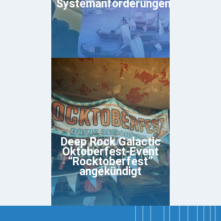
Systemanforderungen
Deep Rock Galactic
Oktoberfest-Event
“Rocktoberfest”
angekündigt