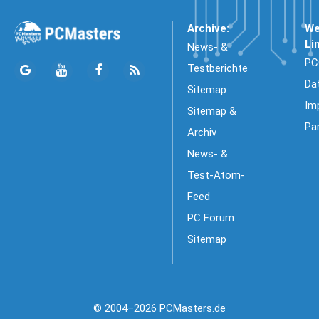
Archive:
We
Li
News- &
PC
Testberichte
Da
Sitemap
Im
Sitemap &
Pa
Archiv
News- &
Test-Atom-
Feed
PC Forum
Sitemap
© 2004–2026 PCMasters.de