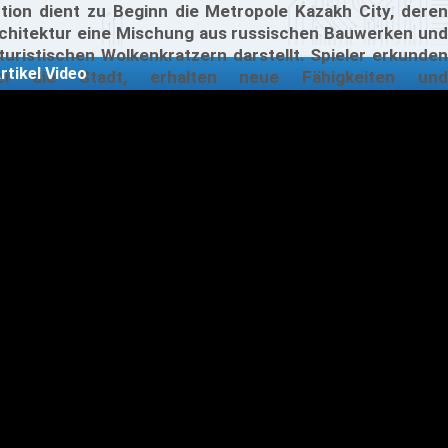
tion dient zu Beginn die Metropole Kazakh City, deren
chitektur eine Mischung aus russischen Bauwerken und
turistischen Wolkenkratzern darstellt. Spieler erkunden
rtikel Video
rei die Stadt, erhalten neue Fähigkeiten und
genstände, die im Gegenzug den Zugang zu weiteren
schnitten der großen Spielwelt öffnen.