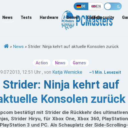
DE
EN
News
Tests
Hardware
Server
Games
IT-Security
Ga
»
News
»
Strider: Ninja kehrt auf aktuelle Konsolen zurück
Action
News
Games
9.07.2013, 12:51 Uhr
, von
Katja Wernicke
~1 Min. Lesezeit
Strider: Ninja kehrt auf
aktuelle Konsolen zurück
pcom bestätigt mit Strider die Rückkehr des ultimativen
njas, Strider Hiryu, für Xbox One, Xbox 360, PlayStation
 PlayStation 3 und PC. Als Schauplatz der Side-Scrolling-