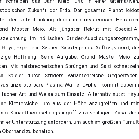
r schreiben das Jahr Meio: 048 in einer alternativen,
stopischen Zukunft der Erde. Der gesamte Planet leidet
ter der Unterdrückung durch den mysteriösen Herrscher
and Master Meio. Als jüngster Rekrut mit Special-A-
szeichnung im höllischen Strider-Ausbildungsprogramm,
t Hiryu, Experte in Sachen Sabotage und Auftragsmord, die
nzige Hoffnung. Seine Aufgabe: Grand Master Meio zu
ten. Mit halsbrecherischen Sprüngen und Salti schnetzeln
ch Spieler durch Striders variantenreiche Gegnertypen.
ryus unzerstörbare Plasma-Waffe ‚Cypher‘ kommt dabei in
elfacher Art und Weise zum Einsatz. Alternativ nutzt Hiryu
ine Klettersichel, um aus der Höhe anzugreifen und mit
nem Kunai-Überraschungsangriff zuzuschlagen. Zusätzlich
nn er Unterstützung anfordern, um auch im größten Tumult
e Oberhand zu behalten.