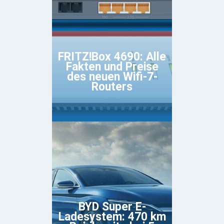
FRITZ!Box 4690: Alle
Fakten und Preise
des neuen Wifi-7-
Routers
BYD Super E-
Ladesystem: 470 km