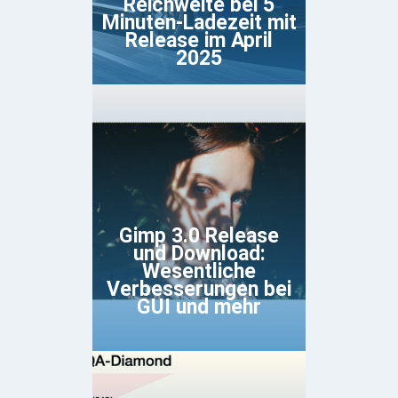
Reichweite bei 5
Minuten-Ladezeit mit
Release im April
2025
Gimp 3.0 Release
und Download:
Wesentliche
Verbesserungen bei
GUI und mehr