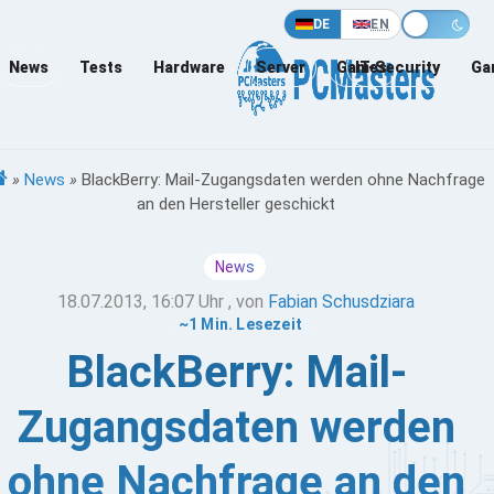
DE
EN
News
Tests
Hardware
Server
Games
IT-Security
Ga
»
News
»
BlackBerry: Mail-Zugangsdaten werden ohne Nachfrage
an den Hersteller geschickt
News
18.07.2013, 16:07 Uhr
, von
Fabian Schusdziara
~1 Min. Lesezeit
BlackBerry: Mail-
Zugangsdaten werden
ohne Nachfrage an den