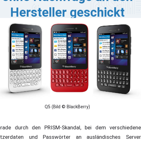
Hersteller geschickt
r ein BlackBerry-Smartphones mit BlackBerry OS 10
sitzt und über sein Gerät E-Mails verfasst und abruft,
llte dringend sein Passwort ändern! Wie nämlich
cherheitsexperte Marc Heuse den Experten von heise
curity mitgeteilt hat, werden bei der Einrichtung des
il-Accounts sowohl die E-Mail-Adresse als auch das
zugehörige Passwort über eine verschlüsselte HTTPS-
rbindung an den Hersteller geschickt; dieser kann die
ten aber spielend einfach entschlüsseln und auslesen.
Q5 (Bild © BlackBerry)
rade durch den PRISM-Skandal, bei dem verschiedene
tzerdaten und Passwörter an ausländisches Server