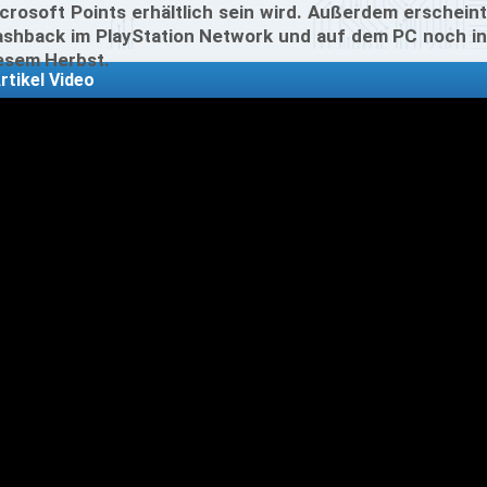
crosoft Points erhältlich sein wird. Außerdem erscheint
ashback im PlayStation Network und auf dem PC noch in
esem Herbst.
rtikel Video