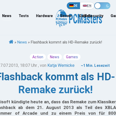
DE
EN
News
Tests
Hardware
Server
Games
IT-Security
Ga
»
News
»
Flashback kommt als HD-Remake zurück!
Action
News
Games
7.07.2013, 18:07 Uhr
, von
Katja Wernicke
~1 Min. Lesezeit
Flashback kommt als HD-
Remake zurück!
isoft kündigte heute an, dass das Remake zum Klassiker
ashback ab dem 21. August 2013 als Teil des XBLA
mmer of Arcade und zu einem Preis von für 800