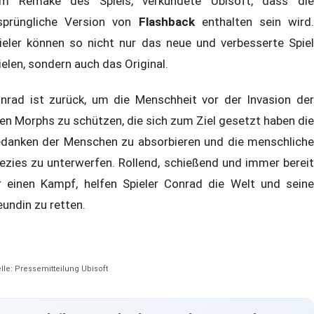
m Remake des Spiels, verkündete Ubisoft, dass die
sprüngliche Version von
Flashback
enthalten sein wird.
ieler können so nicht nur das neue und verbesserte Spiel
ielen, sondern auch das Original.
nrad ist zurück, um die Menschheit vor der Invasion der
ien Morphs zu schützen, die sich zum Ziel gesetzt haben die
danken der Menschen zu absorbieren und die menschliche
ezies zu unterwerfen. Rollend, schießend und immer bereit
r einen Kampf, helfen Spieler Conrad die Welt und seine
eundin zu retten.
lle: Pressemitteilung Ubisoft