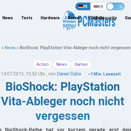
DE
EN
News
Tests
Hardware
Server
Games
IT-Security
Ga
»
News
»
BioShock: PlayStation Vita-Ableger noch nicht vergessen
Action
News
Games
14.07.2013, 15:50 Uhr
, von
Daniel Dyba
~1 Min. Lesezeit
BioShock: PlayStation
Vita-Ableger noch nicht
vergessen
e BioShock-Reihe hat vor kurzem gerade erst den