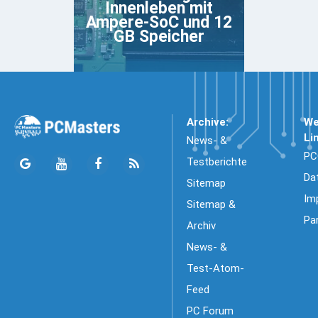
Innenleben mit
Ampere-SoC und 12
GB Speicher
Archive:
We
Li
News- &
PC
Testberichte
Da
Sitemap
Im
Sitemap &
Pa
Archiv
News- &
Test-Atom-
Feed
PC Forum