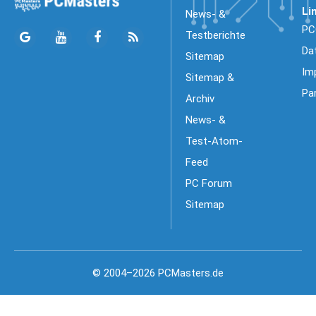
Li
News- &
PC
Testberichte
Da
Sitemap
Im
Sitemap &
Pa
Archiv
News- &
Test-Atom-
Feed
PC Forum
Sitemap
© 2004–2026 PCMasters.de