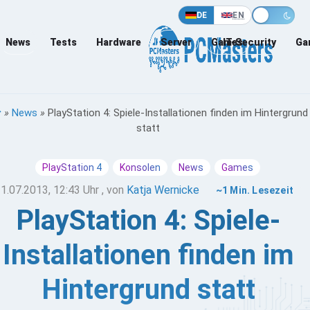
DE
EN
News
Tests
Hardware
Server
Games
IT-Security
Ga
»
News
»
PlayStation 4: Spiele-Installationen finden im Hintergrund
statt
PlayStation 4
Konsolen
News
Games
1.07.2013, 12:43 Uhr
, von
Katja Wernicke
~1 Min. Lesezeit
PlayStation 4: Spiele-
Installationen finden im
Hintergrund statt