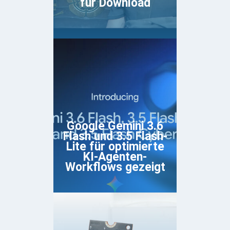
für Download
Google Gemini 3.6
Flash und 3.5 Flash-
Lite für optimierte
KI-Agenten-
Workflows gezeigt