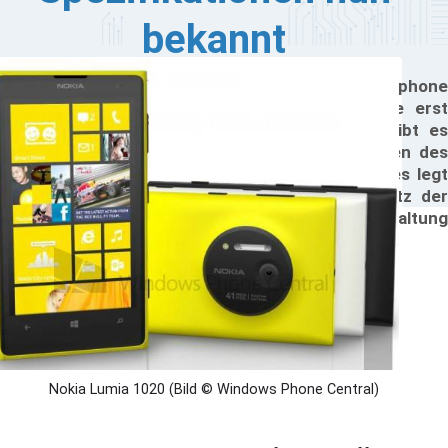
bekannt
s Nokia-Event, auf dem das neue Kamera-Smartphone
mia 1020 vorgestellt werden soll, findet heute erst
gen 17:00 Uhr unserer Zeit statt. Allerdings gibt es
hon jetzt zahlreiche Infos zu den Spezifikationen des
ndows Phones. Die Webseite Unleash the Phones legt
gar noch einen drauf, denn sie ist in den Besitz der
nalen Specs gelangt, sodass die Nokia-Veranstaltung
gentlich überflüssig wird.
Nokia Lumia 1020 (Bild © Windows Phone Central)