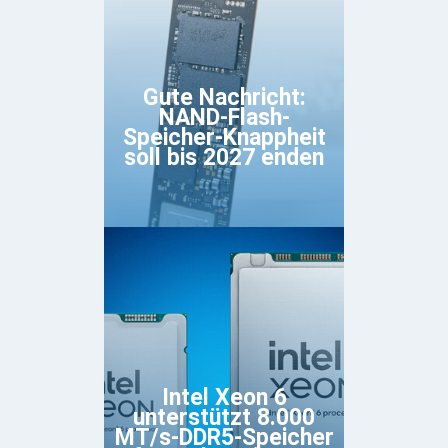
Gute Nachricht:
NAND-Flash-
Speicher-Knappheit
soll bis 2027 enden
Intel Xeon 6
unterstützt 8.000
MT/s-DDR5-Speicher