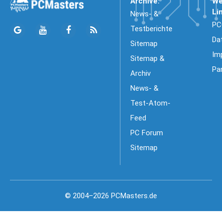
Archive:
We
Li
News- &
PC
Testberichte
Da
Sitemap
Im
Sitemap &
Pa
Archiv
News- &
Test-Atom-
Feed
PC Forum
Sitemap
© 2004–2026 PCMasters.de