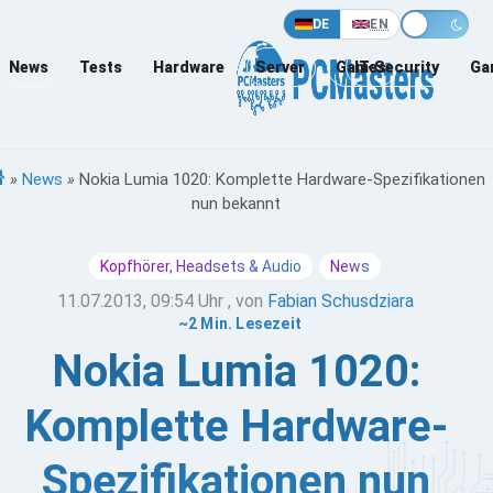
DE
EN
News
Tests
Hardware
Server
Games
IT-Security
Ga
»
News
»
Nokia Lumia 1020: Komplette Hardware-Spezifikationen
nun bekannt
Kopfhörer, Headsets & Audio
News
11.07.2013, 09:54 Uhr
, von
Fabian Schusdziara
~2 Min. Lesezeit
Nokia Lumia 1020:
Komplette Hardware-
Spezifikationen nun