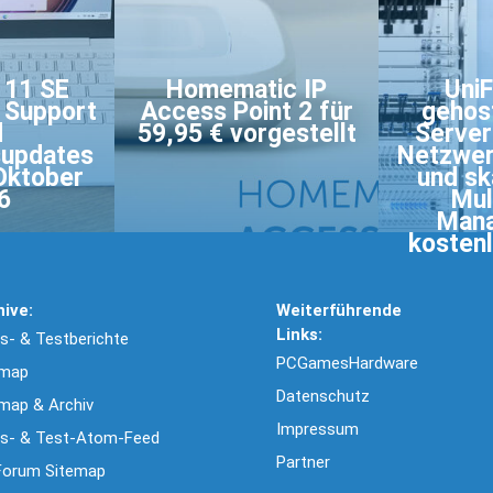
 11 SE
Homematic IP
UniF
: Support
Access Point 2 für
gehos
d
59,95 € vorgestellt
Server
supdates
Netzwer
Oktober
und sk
6
Mul
Man
kostenl
hive:
Weiterführende
Links:
- & Testberichte
PCGamesHardware
emap
Datenschutz
map & Archiv
Impressum
s- & Test-Atom-Feed
Partner
Forum Sitemap