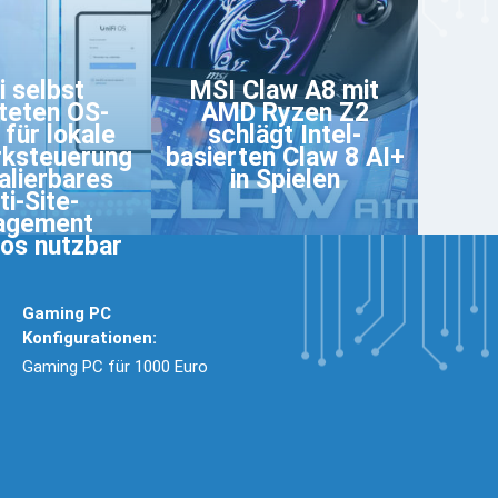
i selbst
MSI Claw A8 mit
teten OS-
AMD Ryzen Z2
 für lokale
schlägt Intel-
ksteuerung
basierten Claw 8 AI+
alierbares
in Spielen
ti-Site-
agement
os nutzbar
Gaming PC
Konfigurationen:
Gaming PC für 1000 Euro