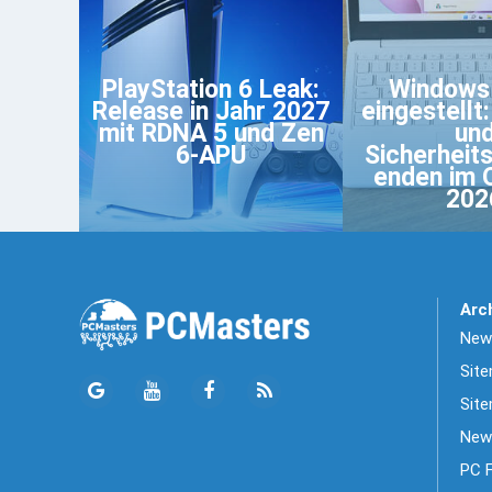
PlayStation 6 Leak:
Windows
Release in Jahr 2027
eingestellt
mit RDNA 5 und Zen
un
6-APU
Sicherheit
enden im 
202
Arc
News
Sit
Site
New
PC 