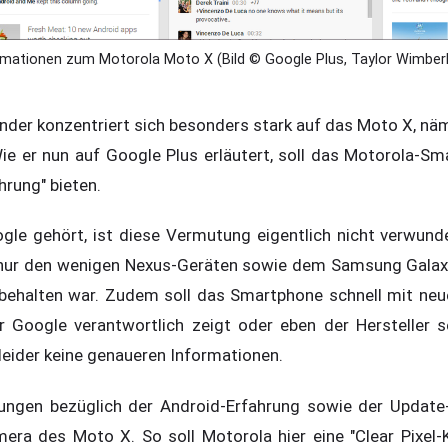
rmationen zum Motorola Moto X (Bild © Google Plus, Taylor Wimberl
der konzentriert sich besonders stark auf das Moto X, näm
ie er nun auf Google Plus erläutert, soll das Motorola-
hrung" bieten.
le gehört, ist diese Vermutung eigentlich nicht verwunde
r nur den wenigen Nexus-Geräten sowie dem Samsung Galax
rbehalten war. Zudem soll das Smartphone schnell mit ne
r Google verantwortlich zeigt oder eben der Hersteller se
leider keine genaueren Informationen.
gen bezüglich der Android-Erfahrung sowie der Update-Po
era des Moto X. So soll Motorola hier eine "Clear Pixel