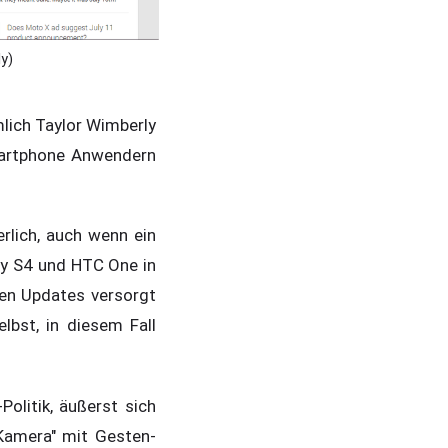
y)
lich Taylor Wimberly
Smartphone Anwendern
rlich, auch wenn ein
y S4 und HTC One in
uen Updates versorgt
lbst, in diesem Fall
litik, äußerst sich
-Kamera" mit Gesten-