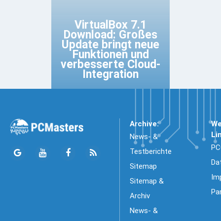
VirtualBox 7.1
Download: Großes
Update bringt neue
Funktionen und
verbesserte Cloud-
Integration
Archive:
We
Li
News- &
PC
Testberichte
Da
Sitemap
Im
Sitemap &
Pa
Archiv
News- &