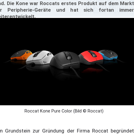
nd. Die Kone war Roccats erstes Produkt auf dem Markt
r Peripherie-Geräte und hat sich fortan immer
iterentwickelt.
Roccat Kone Pure Color (Bild © Roccat)
n Grundstein zur Gründung der Firma Roccat begründet