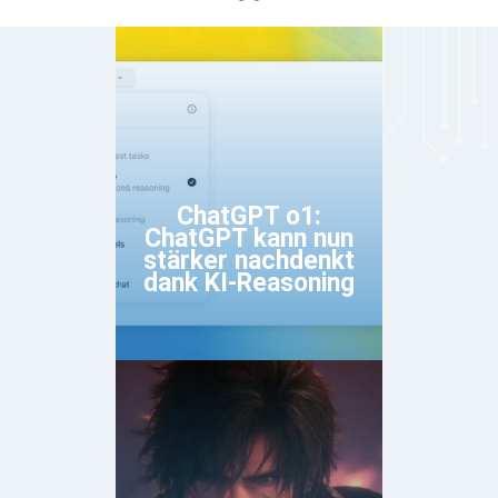
ChatGPT o1:
ChatGPT kann nun
stärker nachdenkt
dank KI-Reasoning