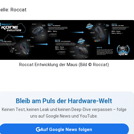
elle: Roccat
Roccat Entwicklung der Maus (Bild © Roccat)
Bleib am Puls der Hardware-Welt
Keinen Test, keinen Leak und keinen Deep-Dive verpassen – folge
uns auf Google News und YouTube.
Auf Google News folgen