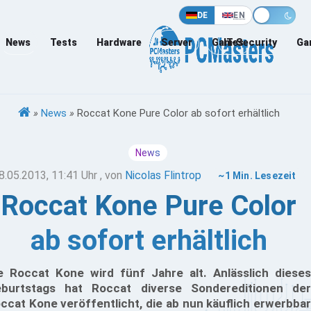
DE
EN
News
Tests
Hardware
Server
Games
IT-Security
Ga
»
News
»
Roccat Kone Pure Color ab sofort erhältlich
News
8.05.2013, 11:41 Uhr
, von
Nicolas Flintrop
~1 Min. Lesezeit
Roccat Kone Pure Color
ab sofort erhältlich
e Roccat Kone wird fünf Jahre alt. Anlässlich dieses
burtstags hat Roccat diverse Sondereditionen der
ccat Kone veröffentlicht, die ab nun käuflich erwerbbar