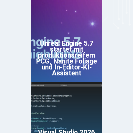
Unreal Engine 5.7
startet mit
produktionsreifem
PCG, Nanite Foliage
und In-Editor-KI-
Assistent
Visual Studio 2026