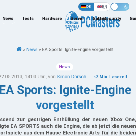
DE
EN
News
Tests
Hardware
Server
Games
IT-Security
Ga
»
News
»
EA Sports: Ignite-Engine vorgestellt
News
22.05.2013, 14:03 Uhr
, von
Simon Dorsch
~3 Min. Lesezeit
EA Sports: Ignite-Engine
vorgestellt
ssend zur gestrigen Enthüllung der neuen Xbox One,
igte EA SPORTS auch die Engine, die ab jetzt die neuen
ortspiele aus dem Hause Electronic Arts für die beiden