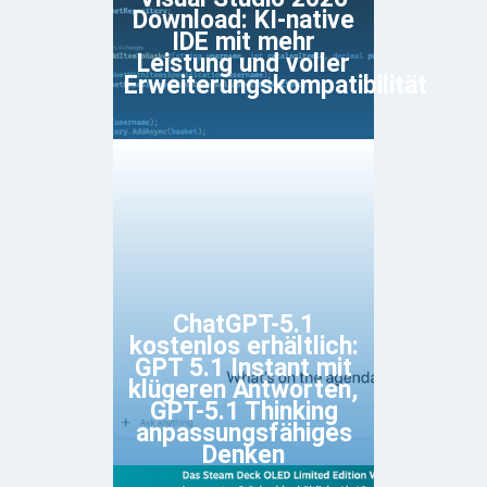
Download: KI-native
IDE mit mehr
Leistung und voller
Erweiterungskompatibilität
ChatGPT-5.1
kostenlos erhältlich:
GPT 5.1 Instant mit
klügeren Antworten,
GPT-5.1 Thinking
anpassungsfähiges
Denken