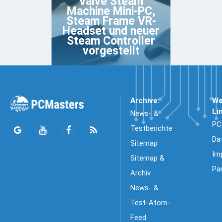
Valve Steam
Machine Mini-PC,
Steam Frame VR-
Headset und neuer
Steam Controller
vorgestellt
Archive:
We
Li
News- &
PC
Testberichte
Da
Sitemap
Im
Sitemap &
Pa
Archiv
News- &
Test-Atom-
Feed