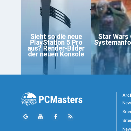
Sieht so die neue
Star Wars
PlayStation 5 Pro
Systemanfo
aus? Render-Bilder
der neuen Konsole
Arc
News
Sit
Site
New