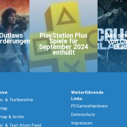
 Outlaws
PlayStation Plus
Das sin
rderungen
Spiele für
von Ca
September 2024
Blac
enthüllt
hive:
Weiterführende
Links:
- & Testberichte
PCGamesHardware
emap
Datenschutz
map & Archiv
Impressum
s- & Test-Atom-Feed