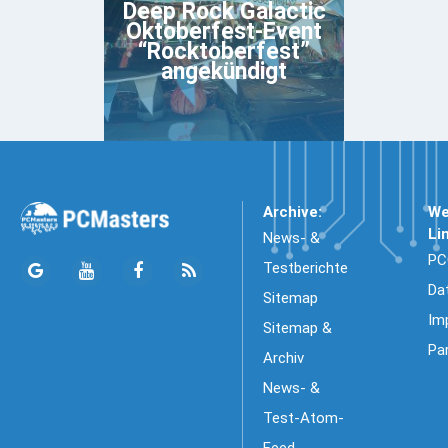
Deep Rock Galactic
Oktoberfest-Event
“Rocktoberfest”
angekündigt
Archive:
We
Li
News- &
PC
Testberichte
Da
Sitemap
Im
Sitemap &
Pa
Archiv
News- &
Test-Atom-
Feed