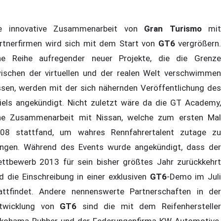
e innovative Zusammenarbeit von
Gran Turismo
mit
rtnerfirmen wird sich mit dem Start von
GT6
vergrößern.
ne Reihe aufregender neuer Projekte, die die Grenze
ischen der virtuellen und der realen Welt verschwimmen
ssen, werden mit der sich nähernden Veröffentlichung des
iels angekündigt. Nicht zuletzt wäre da die GT Academy,
ne Zusammenarbeit mit Nissan, welche zum ersten Mal
08 stattfand, um wahres Rennfahrertalent zutage zu
ingen. Während des Events wurde angekündigt, dass der
ttbewerb 2013 für sein bisher größtes Jahr zurückkehrt
d die Einschreibung in einer exklusiven
GT6
-Demo im Juli
attfindet. Andere nennenswerte Partnerschaften in der
twicklung von
GT6
sind die mit dem Reifenherstelle
kohama Rubber und der Federungenfirma KW Automotive.