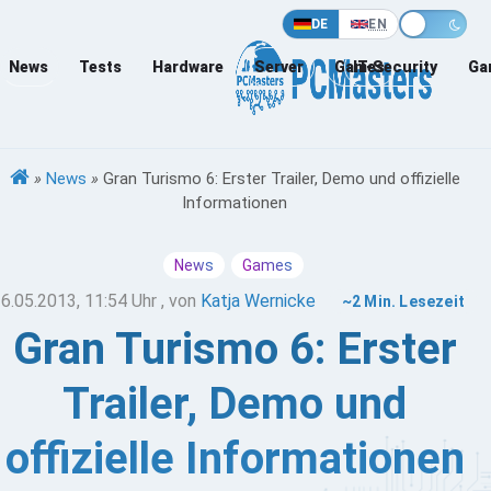
DE
EN
News
Tests
Hardware
Server
Games
IT-Security
Ga
»
News
»
Gran Turismo 6: Erster Trailer, Demo und offizielle
Informationen
News
Games
6.05.2013, 11:54 Uhr
, von
Katja Wernicke
~2 Min. Lesezeit
Gran Turismo 6: Erster
Trailer, Demo und
offizielle Informationen