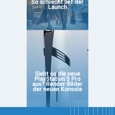
So schlecht lief der
Launch
Sieht so die neue
PlayStation 5 Pro
aus? Render-Bilder
der neuen Konsole