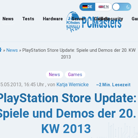
DE
EN
News
Tests
Hardware
Server
Games
IT-Security
Ga
»
News
»
PlayStation Store Update: Spiele und Demos der 20. KW
2013
News
Games
5.05.2013, 16:45 Uhr
, von
Katja Wernicke
~2 Min. Lesezeit
PlayStation Store Update:
Spiele und Demos der 20.
KW 2013