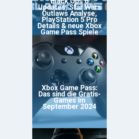
Black Ops 6
Updates, Star Wars
Outlaws Analyse,
PlayStation 5 Pro
Details & neue Xbox
Game Pass Spiele
Xbox Game Pass:
Das sind die Gratis-
Games im
September 2024