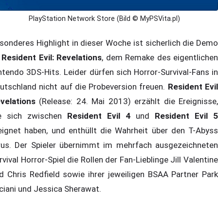
PlayStation Network Store (Bild © MyPSVita.pl)
sonderes Highlight in dieser Woche ist sicherlich die Demo
u
Resident Evil: Revelations
, dem Remake des eigentliche
ntendo 3DS-Hits. Leider dürfen sich Horror-Survival-Fans in
utschland nicht auf die Probeversion freuen.
Resident Evi
velations
(Release: 24. Mai 2013) erzählt die Ereignisse,
e sich zwischen
Resident Evil 4
und
Resident Evil 5
eignet haben, und enthüllt die Wahrheit über den T-Abyss
rus. Der Spieler übernimmt im mehrfach ausgezeichneten
rvival Horror-Spiel die Rollen der Fan-Lieblinge Jill Valentine
d Chris Redfield sowie ihrer jeweiligen BSAA Partner Park
ciani und Jessica Sherawat.