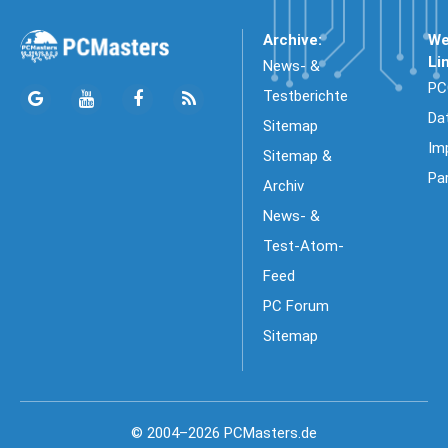
Archive:
We
Li
News- &
PC
Testberichte
Da
Sitemap
Im
Sitemap &
Pa
Archiv
News- &
Test-Atom-
Feed
PC Forum
Sitemap
© 2004–2026 PCMasters.de