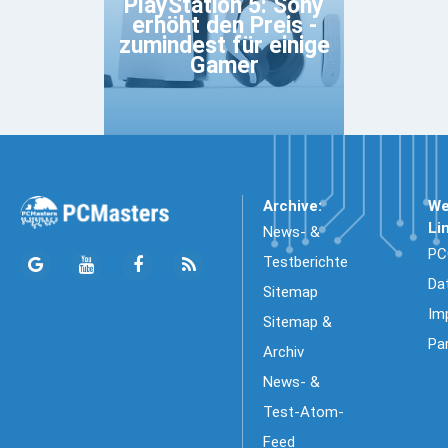
PlayStation 5: Sony
erhöht den Preis -
zumindest für einige
Gamer
Archive:
We
Li
News- &
PC
Testberichte
Da
Sitemap
Im
Sitemap &
Pa
Archiv
News- &
Test-Atom-
Feed