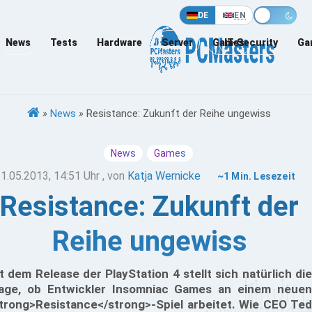
DE
EN
News
Tests
Hardware
Server
Games
IT-Security
Ga
»
News
»
Resistance: Zukunft der Reihe ungewiss
News
Games
1.05.2013, 14:51 Uhr
, von
Katja Wernicke
~1 Min. Lesezeit
Resistance: Zukunft der
Reihe ungewiss
t dem Release der PlayStation 4 stellt sich natürlich die
age, ob Entwickler Insomniac Games an einem neuen
trong>Resistance</strong>-Spiel arbeitet. Wie CEO Ted