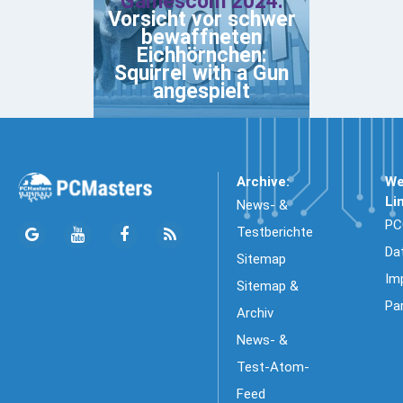
Gamescom 2024:
Vorsicht vor schwer
bewaffneten
Eichhörnchen:
Squirrel with a Gun
angespielt
Archive:
We
Li
News- &
PC
Testberichte
Da
Sitemap
Im
Sitemap &
Pa
Archiv
News- &
Test-Atom-
Feed