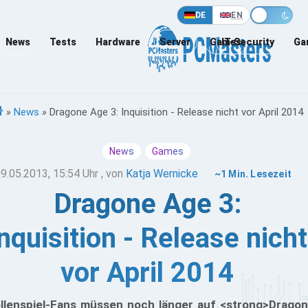
DE
EN
News
Tests
Hardware
Server
Games
IT-Security
Ga
»
News
»
Dragone Age 3: Inquisition - Release nicht vor April 2014
News
Games
9.05.2013, 15:54 Uhr
, von
Katja Wernicke
~1 Min. Lesezeit
Dragone Age 3:
nquisition - Release nicht
vor April 2014
llenspiel-Fans müssen noch länger auf <strong>Dragon