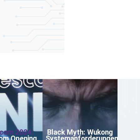
com 2024:
Black Myth: Wukong
om Opening
Systemanforderungen