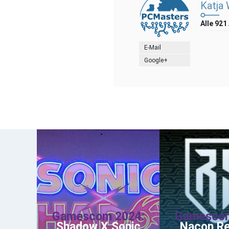
Katja
Alle 921
E-Mail
Google+
Gamescom 2024:
Gamescom
Shadow X Sonic
Nacon R