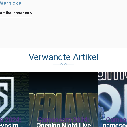
 Wernicke
 Artikel ansehen »
Verwandte Artikel
 2024:
Gamescom 2024:
Games
evosim
Opening Night Live
gamesc