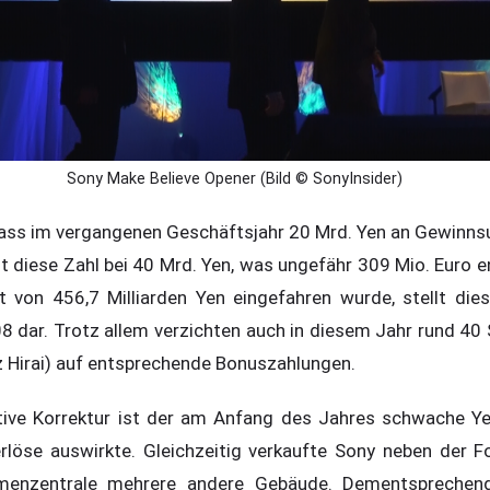
Sony Make Believe Opener (Bild © SonyInsider)
 dass im vergangenen Geschäftsjahr 20 Mrd. Yen an Gewi
gt diese Zahl bei 40 Mrd. Yen, was ungefähr 309 Mio. Euro e
t von 456,7 Milliarden Yen eingefahren wurde, stellt die
008 dar. Trotz allem verzichten auch in diesem Jahr rund 4
 Hirai) auf entsprechende Bonuszahlungen.
itive Korrektur ist der am Anfang des Jahres schwache Ye
erlöse auswirkte. Gleichzeitig verkaufte Sony neben der F
menzentrale mehrere andere Gebäude. Dementsprechend 