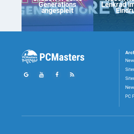
Generations
Lenkrad i
angespielt
Eindr
Arc
News
Sit
Site
New
PC 