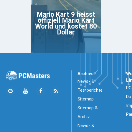
Mario Kart 9 heisst
offiziell Mario Kart
World und kostet 80
Dollar
Archive:
We
Li
News- &
PC
Testberichte
Da
Sitemap
Im
Sitemap &
Pa
Archiv
News- &