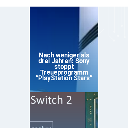
Nach weniger als
drei Jahren: Sony
stoppt
Treueprogramm
“PlayStation Stars”