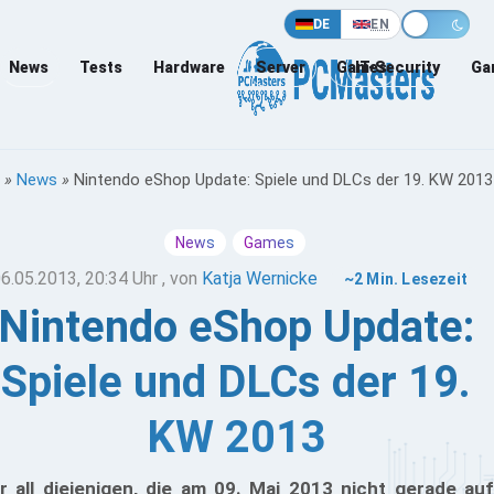
DE
EN
News
Tests
Hardware
Server
Games
IT-Security
Ga
»
News
»
Nintendo eShop Update: Spiele und DLCs der 19. KW 2013
News
Games
6.05.2013, 20:34 Uhr
, von
Katja Wernicke
~2 Min. Lesezeit
Nintendo eShop Update:
Spiele und DLCs der 19.
KW 2013
r all diejenigen, die am 09. Mai 2013 nicht gerade auf