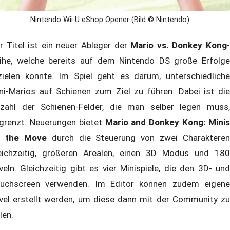
Nintendo Wii U eShop Opener (Bild © Nintendo)
r Titel ist ein neuer Ableger der
Mario vs. Donkey Kong
ihe, welche bereits auf dem Nintendo DS große Erfolge
zielen konnte. Im Spiel geht es darum, unterschiedliche
ni-Marios auf Schienen zum Ziel zu führen. Dabei ist die
zahl der Schienen-Felder, die man selber legen muss,
grenzt. Neuerungen bietet
Mario and Donkey Kong: Mini
n the Move
durch die Steuerung von zwei Charakteren
eichzeitig, größeren Arealen, einen 3D Modus und 180
veln. Gleichzeitig gibt es vier Minispiele, die den 3D- und
uchscreen verwenden. Im Editor können zudem eigene
vel erstellt werden, um diese dann mit der Community zu
len.