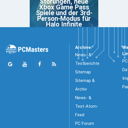
Störungen, neue
Xbox Game Pass
Spiele und der 3rd-
Person-Modus für
Halo Infinite
Archive:
We
Li
News- &
PC
Testberichte
Da
Sitemap
Im
Sitemap &
Pa
Archiv
News- &
Test-Atom-
Feed
PC Forum