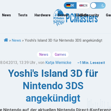
DE
EN
News
Tests
Hardware
Server
Games
IT-Security
Ga
»
News
»
Yoshi's Island 3D für Nintendo 3DS angekündigt
News
Games
8.04.2013, 13:39 Uhr
, von
Katja Wernicke
~1 Min. Lesezeit
Yoshi's Island 3D für
Nintendo 3DS
angekündigt
e Nintendo auf der aktuellen Nintendo Direct-Konferenz