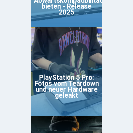
Abwärtskompatibilität
bieten - Release
2025
PlayStation 5 Pro:
Fotos vom Teardown
und neuer Hardware
geleakt