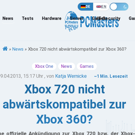
DE
EN
News
Tests
Hardware
Server
Games
IT-Security
Ga
»
News
»
Xbox 720 nicht abwärtskompatibel zur Xbox 360?
Xbox One
News
Games
9.04.2013, 15:17 Uhr
, von
Katja Wernicke
~1 Min. Lesezeit
Xbox 720 nicht
abwärtskompatibel zur
Xbox 360?
ne offizielle Ankündigung zur Xbox 720 bzw. der Xbox-