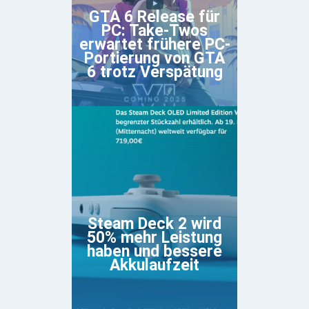
GTA 6 Release für
PC: Take-Twos
erwartet frühere PC-
Portierung von GTA
6 trotz Verspätung
Steam Deck 2 wird
50% mehr Leistung
haben und bessere
Akkulaufzeit