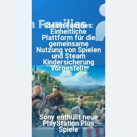
Steam Families:
Einheitliche
Plattform für die
gemeinsame
Nutzung von Spielen
und Steam
Kindersicherung
vorgestellt
Sony enthüllt neue
PlayStation Plus
Spiele