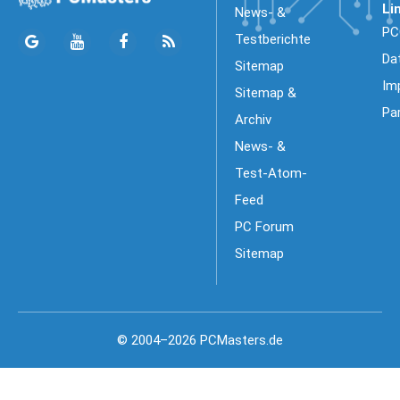
Li
News- &
PC
Testberichte
Da
Sitemap
Im
Sitemap &
Pa
Archiv
News- &
Test-Atom-
Feed
PC Forum
Sitemap
© 2004–2026 PCMasters.de