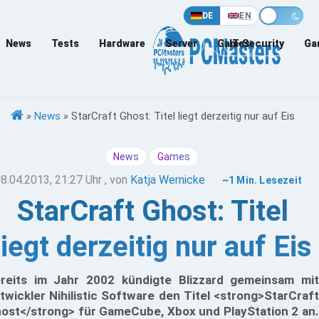
DE
EN
News
Tests
Hardware
Server
Games
IT-Security
Ga
»
News
»
StarCraft Ghost: Titel liegt derzeitig nur auf Eis
News
Games
8.04.2013, 21:27 Uhr
, von
Katja Wernicke
~1 Min. Lesezeit
StarCraft Ghost: Titel
liegt derzeitig nur auf Eis
reits im Jahr 2002 kündigte Blizzard gemeinsam mit
twickler Nihilistic Software den Titel <strong>StarCraft
ost</strong> für GameCube, Xbox und PlayStation 2 an.