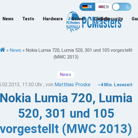
DE
EN
News
Tests
Hardware
Server
Games
IT-Security
Ga
»
News
»
Nokia Lumia 720, Lumia 520, 301 und 105 vorgestellt
(MWC 2013)
News
5.02.2013, 11:30 Uhr
, von
Matthias Proske
~4 Min. Lesezeit
Nokia Lumia 720, Lumia
520, 301 und 105
vorgestellt (MWC 2013)