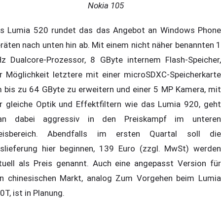
Nokia 105
s Lumia 520 rundet das das Angebot an Windows Phone
räten nach unten hin ab. Mit einem nicht näher benannten 1
z Dualcore-Prozessor, 8 GByte internem Flash-Speicher,
r Möglichkeit letztere mit einer microSDXC-Speicherkarte
 bis zu 64 GByte zu erweitern und einer 5 MP Kamera, mit
r gleiche Optik und Effektfiltern wie das Lumia 920, geht
n dabei aggressiv in den Preiskampf im unteren
eisbereich. Abendfalls im ersten Quartal soll die
slieferung hier beginnen, 139 Euro (zzgl. MwSt) werden
tuell als Preis genannt. Auch eine angepasst Version für
n chinesischen Markt, analog Zum Vorgehen beim Lumia
0T, ist in Planung.