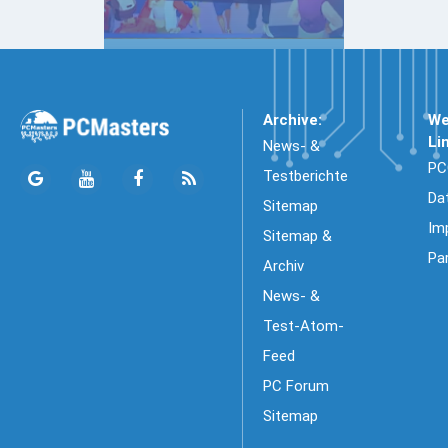
Archive:
We
Li
News- &
PC
Testberichte
Da
Sitemap
Im
Sitemap &
Pa
Archiv
News- &
Test-Atom-
Feed
PC Forum
Sitemap