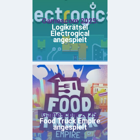
Gamescom 2025:
Logikrätsel
Electrogical
angespielt
Gamescom 2025:
Food Truck Empire
angespielt