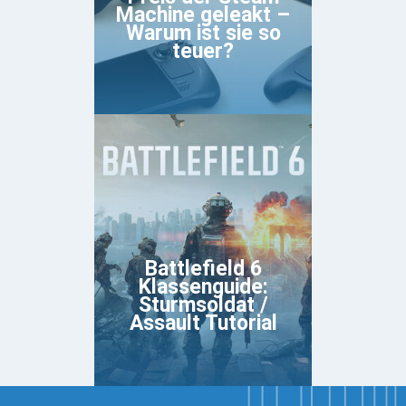
Machine geleakt –
Warum ist sie so
teuer?
Battlefield 6
Klassenguide:
Sturmsoldat /
Assault Tutorial