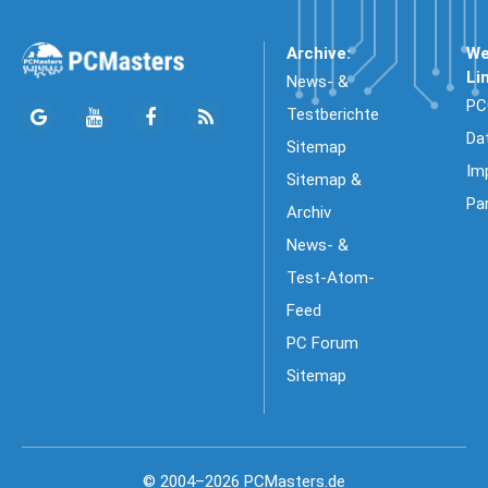
Archive:
We
Li
News- &
PC
Testberichte
Da
Sitemap
Im
Sitemap &
Pa
Archiv
News- &
Test-Atom-
Feed
PC Forum
Sitemap
© 2004–2026 PCMasters.de