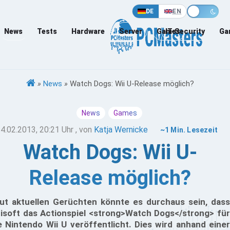
DE
EN
News
Tests
Hardware
Server
Games
IT-Security
Ga
»
News
»
Watch Dogs: Wii U-Release möglich?
News
Games
4.02.2013, 20:21 Uhr
, von
Katja Wernicke
~1 Min. Lesezeit
Watch Dogs: Wii U-
Release möglich?
ut aktuellen Gerüchten könnte es durchaus sein, dass
isoft das Actionspiel <strong>Watch Dogs</strong> für
e Nintendo Wii U veröffentlicht. Dies wird anhand einer