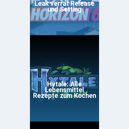
Leak verrät Release
und Setting
Hytale: Alle
Lebensmittel
Rezepte zum Kochen