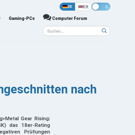
DE
EN
y
Gaming-PCs
Computer Forum
ngeschnitten nach
g>Metal Gear Rising:
SK) das 18er-Rating
egativen Prüfungen