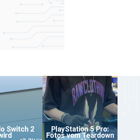
o Switch 2
PlayStation 5 Pro:
wird
Fotos vom Teardown