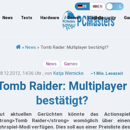
DE
EN
News
Tests
Hardware
Server
Games
IT-Security
Ga
»
News
»
Tomb Raider: Multiplayer bestätigt?
News
Games
8.12.2012, 14:36 Uhr
, von
Katja Wernicke
~1 Min. Lesezeit
Tomb Raider: Multiplayer
bestätigt?
ut aktuellen Gerüchten könnte das Actionspiel
trong>Tomb Raider</strong> womöglich über einen
hrspiel-Modi verfügen. Dies soll aus einer Preisliste des