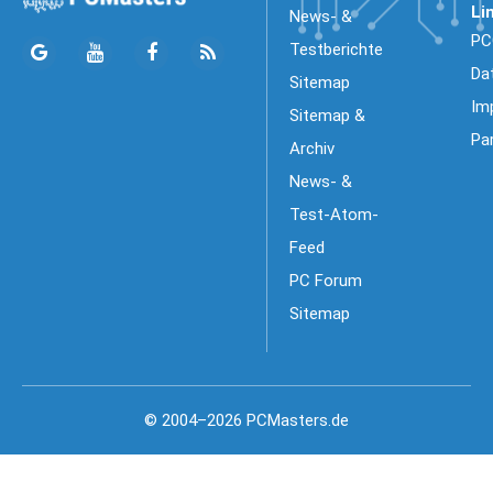
Li
News- &
PC
Testberichte
Da
Sitemap
Im
Sitemap &
Pa
Archiv
News- &
Test-Atom-
Feed
PC Forum
Sitemap
© 2004–2026 PCMasters.de