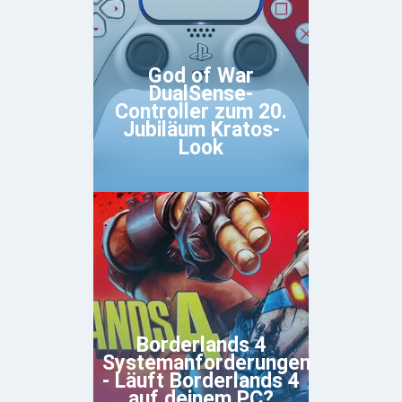
God of War
DualSense-
Controller zum 20.
Jubiläum Kratos-
Look
Borderlands 4
Systemanforderungen
- Läuft Borderlands 4
auf deinem PC?