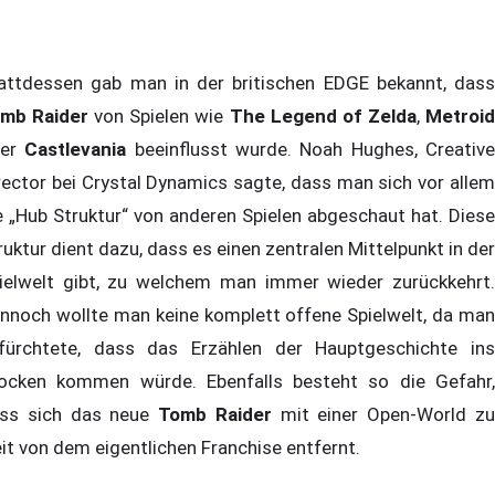
attdessen gab man in der britischen EDGE bekannt, dass
mb Raider
von Spielen wie
The Legend of Zelda
,
Metroi
der
Castlevania
beeinflusst wurde. Noah Hughes, Creativ
rector bei Crystal Dynamics sagte, dass man sich vor allem
e „Hub Struktur“ von anderen Spielen abgeschaut hat. Diese
ruktur dient dazu, dass es einen zentralen Mittelpunkt in der
ielwelt gibt, zu welchem man immer wieder zurückkehrt.
nnoch wollte man keine komplett offene Spielwelt, da man
fürchtete, dass das Erzählen der Hauptgeschichte ins
ocken kommen würde. Ebenfalls besteht so die Gefahr,
ss sich das neue
Tomb Raider
mit einer Open-World z
it von dem eigentlichen Franchise entfernt.