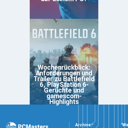
Wochenrückblick:
Anforderungen und
Trailer zu Battlefield
6, PlayStation 6-
Gerüchte und
gamescom-
Highlights
Archive:
We