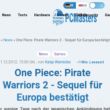
DE
EN
News
Tests
Hardware
Server
Games
IT-Security
Ga
»
News
»
One Piece: Pirate Warriors 2 - Sequel für Europa bestätigt
News
Games
1.12.2012, 15:00 Uhr
, von
Katja Wernicke
~1 Min. Lesezeit
One Piece: Pirate
Warriors 2 - Sequel für
Europa bestätigt
r wenige Tage nach der japanischen Ankündigung hat