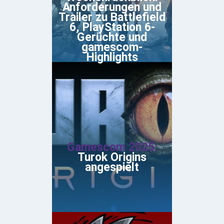
Anforderungen und
Trailer zu Battlefield
6, PlayStation 6-
Gerüchte und
gamescom-
Highlights
Gamescom 2025:
Turok Origins
angespielt