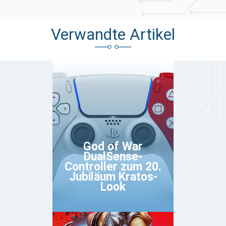
Verwandte Artikel
God of War
DualSense-
Controller zum 20.
Jubiläum Kratos-
Look