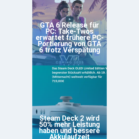
GTA 6 Release für
PC: Take-Twos
erwartet frühere PC-
Portierung von GTA
6 trotz Verspätung
Steam Deck 2 wird
50% mehr Leistung
haben und bessere
Akkulaufzeit