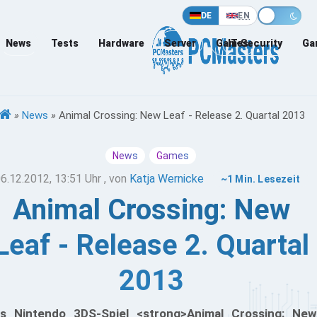
DE
EN
News
Tests
Hardware
Server
Games
IT-Security
Ga
»
News
»
Animal Crossing: New Leaf - Release 2. Quartal 2013
News
Games
6.12.2012, 13:51 Uhr
, von
Katja Wernicke
~1 Min. Lesezeit
Animal Crossing: New
Leaf - Release 2. Quartal
2013
s Nintendo 3DS-Spiel <strong>Animal Crossing: New