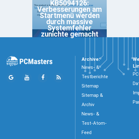
KB5094126:
Verbesserungen am
Startmenü werden
durch massive
Systemfehler
zunichte gemacht
Archive:
We
Li
News- &
PC
Testberichte
Da
Sitemap
Im
Sitemap &
Pa
Archiv
News- &
Test-Atom-
Feed