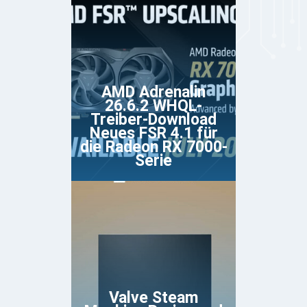
AMD Adrenalin
26.6.2 WHQL-
Treiber-Download
Neues FSR 4.1 für
die Radeon RX 7000-
Serie
Valve Steam