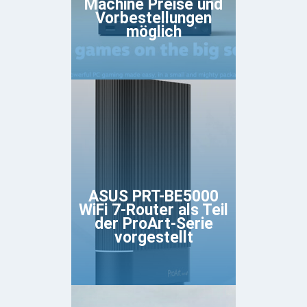
Machine Preise und
Vorbestellungen
möglich
ASUS PRT-BE5000
WiFi 7-Router als Teil
der ProArt-Serie
vorgestellt