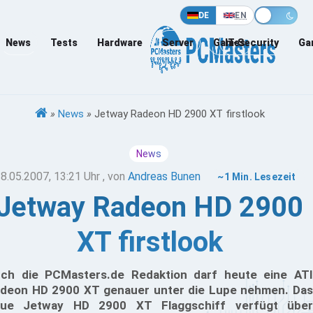
DE
EN
News
Tests
Hardware
Server
Games
IT-Security
Ga
»
News
»
Jetway Radeon HD 2900 XT firstlook
News
8.05.2007, 13:21 Uhr
, von
Andreas Bunen
~1 Min. Lesezeit
Jetway Radeon HD 2900
XT firstlook
ch die PCMasters.de Redaktion darf heute eine ATI
deon HD 2900 XT genauer unter die Lupe nehmen. Das
ue Jetway HD 2900 XT Flaggschiff verfügt über