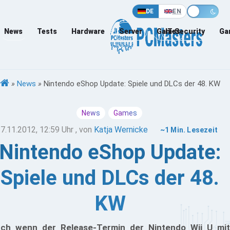
DE
EN
News
Tests
Hardware
Server
Games
IT-Security
Ga
»
News
»
Nintendo eShop Update: Spiele und DLCs der 48. KW
News
Games
7.11.2012, 12:59 Uhr
, von
Katja Wernicke
~1 Min. Lesezeit
Nintendo eShop Update:
Spiele und DLCs der 48.
KW
ch wenn der Release-Termin der Nintendo Wii U mit