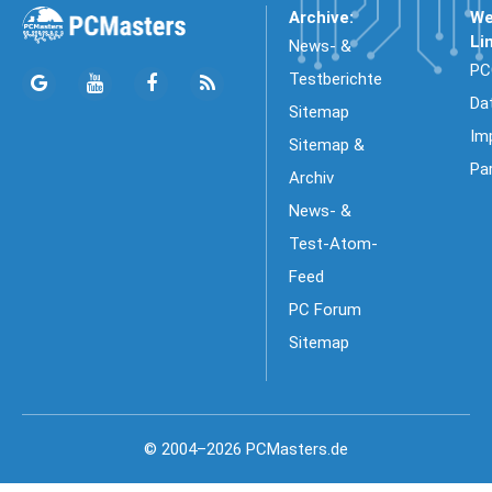
Archive:
We
Li
News- &
PC
Testberichte
Da
Sitemap
Im
Sitemap &
Pa
Archiv
News- &
Test-Atom-
Feed
PC Forum
Sitemap
© 2004–2026 PCMasters.de