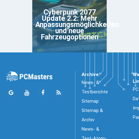
Cyberpunk 2077
Update 2.2: Mehr
Anpassungsmöglichkeiten
und neue
Fahrzeugoptionen
Archive:
We
Li
News- &
PC
Testberichte
Da
Sitemap
Im
Sitemap &
Pa
Archiv
News- &
Test-Atom-