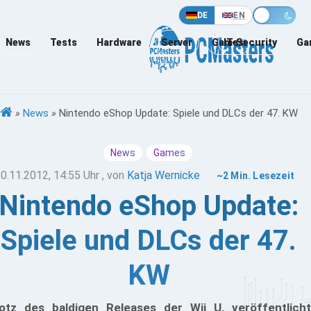
DE
EN
News
Tests
Hardware
Server
Games
IT-Security
Ga
»
News
»
Nintendo eShop Update: Spiele und DLCs der 47. KW
News
Games
0.11.2012, 14:55 Uhr
, von
Katja Wernicke
~2 Min. Lesezeit
Nintendo eShop Update:
Spiele und DLCs der 47.
KW
otz des baldigen Releases der Wii U, veröffentlicht