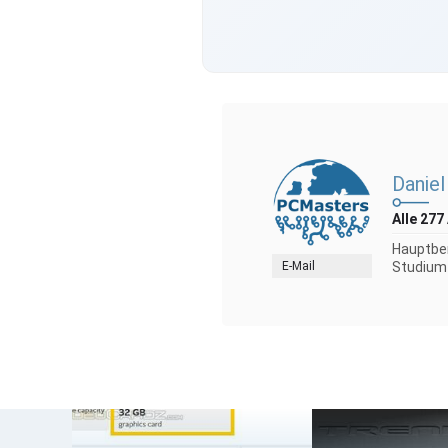
Daniel 
Alle 277
Hauptber
E-Mail
Studium 