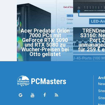
Acer Predator Orion
TRENDne
7000 PCs mit
S3160: Ne
GeForce RTX 5090
Port 
und RTX 5080 zu
unmanaged
Wucher-Preisen bei
für 259 € e
Otto gelistet
Arc
News
Sit
Site
New