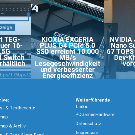
t TEG-
KIOXIA EXCERIA
NVIDIA 
uer 16-
PLUS G4 PCIe 5.0
Nano Su
2.5G
SSD erreicht 10.000
67 TOPS 
 Switch
MB/s
Dev-Ki
rhältlich
Lesegeschwindigkeit
vor
und verbesserter
Energieeffizienz
hive:
Weiterführende
Links:
- & Testberichte
PCGamesHardware
emap
Datenschutz
map & Archiv
Impressum
s- & Test-Atom-Feed