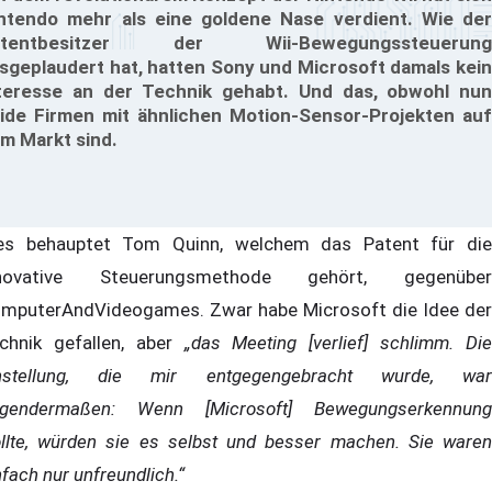
ntendo mehr als eine goldene Nase verdient. Wie der
atentbesitzer der Wii-Bewegungssteuerung
sgeplaudert hat, hatten Sony und Microsoft damals kein
teresse an der Technik gehabt. Und das, obwohl nun
ide Firmen mit ähnlichen Motion-Sensor-Projekten auf
m Markt sind.
es behauptet Tom Quinn, welchem das Patent für die
nnovative Steuerungsmethode gehört, gegenüber
mputerAndVideogames. Zwar habe Microsoft die Idee der
chnik gefallen, aber
„das Meeting [verlief] schlimm. Di
nstellung, die mir entgegengebracht wurde, war
lgendermaßen: Wenn [Microsoft] Bewegungserkennung
llte, würden sie es selbst und besser machen. Sie waren
nfach nur unfreundlich.“