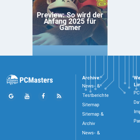
Preview: So wird der
Anfang 2025 für
Gamer
Archive:
We
Li
News- &
PC
Testberichte
Da
Sitemap
Im
Sitemap &
Pa
Archiv
News- &