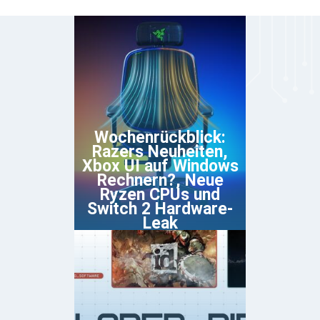
Wochenrückblick:
Razers Neuheiten,
Xbox UI auf Windows
Rechnern?, Neue
Ryzen CPUs und
Switch 2 Hardware-
Leak