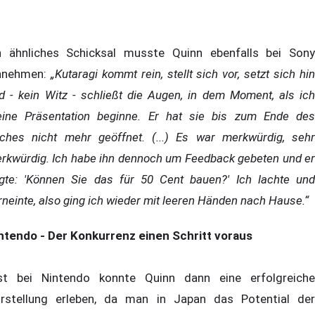
n ähnliches Schicksal musste Quinn ebenfalls bei Sony
nnehmen:
„Kutaragi kommt rein, stellt sich vor, setzt sich hi
d - kein Witz - schließt die Augen, in dem Moment, als ich
ine Präsentation beginne. Er hat sie bis zum Ende des
tches nicht mehr geöffnet. (...) Es war merkwürdig, sehr
rkwürdig. Ich habe ihn dennoch um Feedback gebeten und er
gte: 'Können Sie das für 50 Cent bauen?' Ich lachte und
rneinte, also ging ich wieder mit leeren Händen nach Hause.“
ntendo - Der Konkurrenz einen Schritt voraus
st bei Nintendo konnte Quinn dann eine erfolgreiche
rstellung erleben, da man in Japan das Potential der