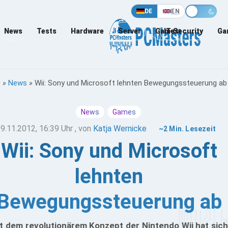
DE
EN
News
Tests
Hardware
Server
Games
IT-Security
Ga
»
News
»
Wii: Sony und Microsoft lehnten Bewegungssteuerung ab
News
Games
9.11.2012, 16:39 Uhr
, von
Katja Wernicke
~2 Min. Lesezeit
Wii: Sony und Microsoft
lehnten
Bewegungssteuerung ab
t dem revolutionärem Konzept der Nintendo Wii hat sich