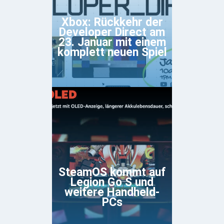
Xbox: Rückkehr der
Developer Direct am
23. Januar mit einem
komplett neuen Spiel
SteamOS kommt auf
Legion Go S und
weitere Handheld-
PCs