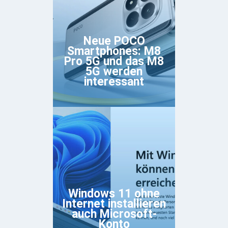
Neue POCO
Smartphones: M8
Pro 5G und das M8
5G werden
interessant
Windows 11 ohne
Internet installieren
auch Microsoft-
Konto