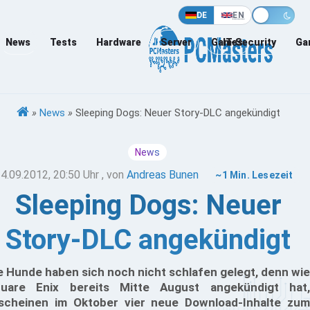
DE
EN
News
Tests
Hardware
Server
Games
IT-Security
Ga
»
News
»
Sleeping Dogs: Neuer Story-DLC angekündigt
News
4.09.2012, 20:50 Uhr
, von
Andreas Bunen
~1 Min. Lesezeit
Sleeping Dogs: Neuer
Story-DLC angekündigt
e Hunde haben sich noch nicht schlafen gelegt, denn wie
uare Enix bereits Mitte August angekündigt hat,
scheinen im Oktober vier neue Download-Inhalte zum