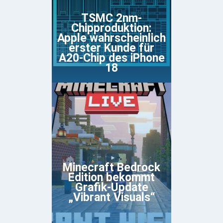
TSMC 2nm-
Chipproduktion:
Apple wahrscheinlich
erster Kunde für
A20-Chip des iPhone
18
Minecraft Bedrock
Edition bekommt
Grafik-Update
„Vibrant Visuals“