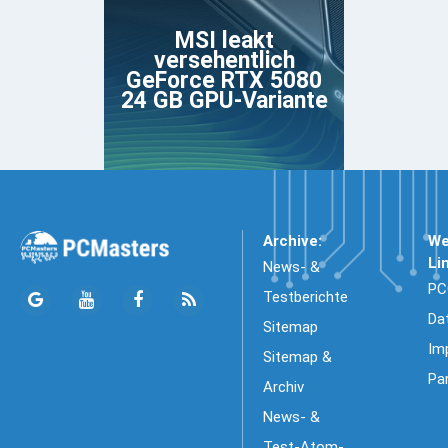
MSI leakt
versehentlich
GeForce RTX 5080
24 GB GPU-Variante
Archive:
We
Li
News- &
PC
Testberichte
Da
Sitemap
Im
Sitemap &
Pa
Archiv
News- &
Test-Atom-