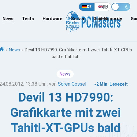
DE
EN
News
Tests
Hardware
Server
Games
IT-Security
Ga
»
News
»
Devil 13 HD7990: Grafikkarte mit zwei Tahiti-XT-GPUs
bald erhältlich
News
24.08.2012, 13:38 Uhr
, von
Sören Gössel
~2 Min. Lesezeit
Devil 13 HD7990:
Grafikkarte mit zwei
Tahiti-XT-GPUs bald